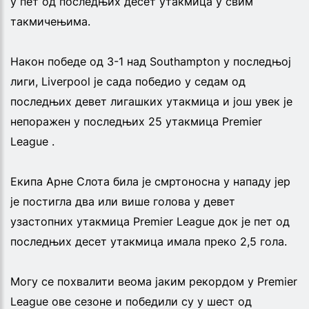
у пет од последњих десет утакмица у свим
такмичењима.
Након победе од 3-1 над Southampton у последњој
лиги, Liverpool је сада победио у седам од
последњих девет лигашких утакмица и још увек је
непоражен у последњих 25 утакмица Premier
League .
Екипа Арне Слота била је смртоносна у нападу јер
је постигла два или више голова у девет
узастопних утакмица Premier League док је пет од
последњих десет утакмица имала преко 2,5 гола.
Могу се похвалити веома јаким рекордом у Premier
League ове сезоне и победили су у шест од