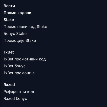
Вести
Промо кодови
Stake
Промотивни код Stake
Бонус Stake
Промоције Stake
1xBet
1xBet промотивни код
1xBet бонус
1xBet промоције
Razed
Референтни код
Razed бонус