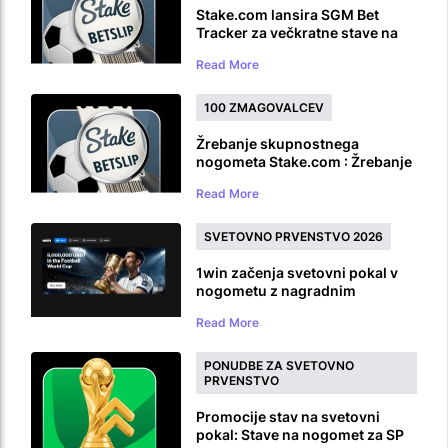
Stake.com lansira SGM Bet
Tracker za večkratne stave na
isto igro
Read More
100 ZMAGOVALCEV
Žrebanje skupnostnega
nogometa Stake.com : Žrebanje
nagrad za svetovno prvenstvo v
Read More
nogometu v vrednosti 100.000
$
SVETOVNO PRVENSTVO 2026
1win začenja svetovni pokal v
nogometu z nagradnim
skladom 5.000.000 USDT
Read More
PONUDBE ZA SVETOVNO
PRVENSTVO
Promocije stav na svetovni
pokal: Stave na nogomet za SP