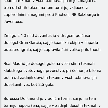
sedmih tekmah v vseh tekmovanjih in je zmagal na
treh od štirih tekem na tem turnirju, vključno z
zaporednimi zmagami proti Pachuci, RB Salzburgu in
Juventusu.
Zmago z 1:0 nad Juventus je v drugem polčasu
dosegel Gran Garcia, saj je španska ekipa v napadu
potratno igrala, saj je zapravila štiri velike priložnosti.
Real Madrid je dosegel gole na vseh štirih tekmah
klubskega svetovnega prvenstva, pri čemer je bilo na
petih od zadnjih devetih tekem v vseh tekmovanjih
doseženih več kot 2,5 gola.
Borussia Dortmund je v odlični formi, saj je na tem
turnirju neporažena, saj je v zadnjih desetih tekmah v