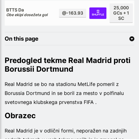
25,000
BTTS Da
@-163.93
GCs + 1
Obe ekipi dosežeta gol
SC
On this page
Predogled tekme Real Madrid proti
Borussii Dortmund
Real Madrid se bo na stadionu MetLife pomeril z
Borussia Dortmund in se boril za mesto v polfinalu
svetovnega klubskega prvenstva FIFA .
Obrazec
Real Madrid je v odlični formi, neporažen na zadnjih