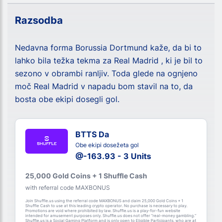
Razsodba
Nedavna forma Borussia Dortmund kaže, da bi to
lahko bila težka tekma za Real Madrid , ki je bil to
sezono v obrambi ranljiv. Toda glede na ognjeno
moč Real Madrid v napadu bom stavil na to, da
bosta obe ekipi dosegli gol.
BTTS Da
Obe ekipi dosežeta gol
@-163.93 - 3 Units
25,000 Gold Coins + 1 Shuffle Cash
with referral code MAXBONUS
Join Shuffle.us using the referral code MAXBONUS and claim 25,000 Gold Coins + 1
Shuffle Cash to use at this leading crypto operator. No purchase is necessary to play.
Promotions are void where prohibited by law. Shuffle.us is a play-for-fun website
intended for amusement purposes only. Shuffle.us does not offer “real-money gambling.”
Shuffle.us is a Social Gaming Platform and is only open to Eligible Participants, who are at