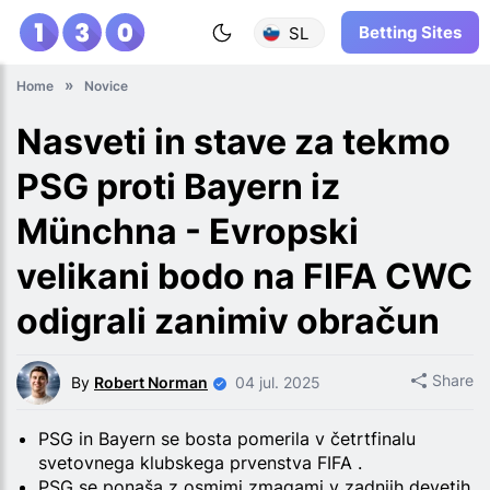
Betting Sites
SL
Home
Novice
Nasveti in stave za tekmo
PSG proti Bayern iz
Münchna - Evropski
velikani bodo na FIFA CWC
odigrali zanimiv obračun
Share
By
Robert Norman
04 jul. 2025
PSG in Bayern se bosta pomerila v četrtfinalu
svetovnega klubskega prvenstva FIFA .
PSG se ponaša z osmimi zmagami v zadnjih devetih