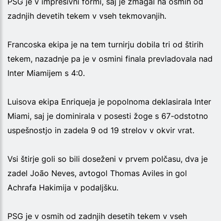
PSG je v impresivni formi, saj je zmagal na osmih od
zadnjih devetih tekem v vseh tekmovanjih.
Francoska ekipa je na tem turnirju dobila tri od štirih
tekem, nazadnje pa je v osmini finala prevladovala nad
Inter Miamijem s 4:0.
Luisova ekipa Enriqueja je popolnoma deklasirala Inter
Miami, saj je dominirala v posesti žoge s 67-odstotno
uspešnostjo in zadela 9 od 19 strelov v okvir vrat.
Vsi štirje goli so bili doseženi v prvem polčasu, dva je
zadel João Neves, avtogol Thomas Aviles in gol
Achrafa Hakimija v podaljšku.
PSG je v osmih od zadnjih desetih tekem v vseh