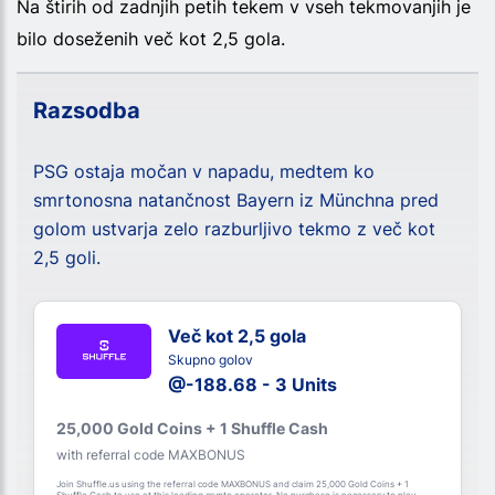
Na štirih od zadnjih petih tekem v vseh tekmovanjih je
bilo doseženih več kot 2,5 gola.
Razsodba
PSG ostaja močan v napadu, medtem ko
smrtonosna natančnost Bayern iz Münchna pred
golom ustvarja zelo razburljivo tekmo z več kot
2,5 goli.
Več kot 2,5 gola
Skupno golov
@-188.68 - 3 Units
25,000 Gold Coins + 1 Shuffle Cash
with referral code MAXBONUS
Join Shuffle.us using the referral code MAXBONUS and claim 25,000 Gold Coins + 1
Shuffle Cash to use at this leading crypto operator. No purchase is necessary to play.