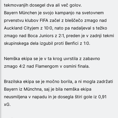
tekmovanjih dosegel dva ali več golov.
Bayern München je svojo kampanjo na svetovnem
prvenstvu klubov FIFA začel z bleščečo zmago nad
Auckland Cityjem z 10:0, nato pa nadaljeval s težko
zmago nad Boca Juniors z 2:1, preden je v zadnji tekmi
skupinskega dela izgubil proti Benfici z 1:0.
Nemška ekipa se je v ta krog uvrstila z zabavno
zmago 4:2 nad Flamengom v osmini finala.
Brazilska ekipa se je močno borila, a ni mogla zadržati
Bayern iz Münchna, saj je bila nemška ekipa
neusmiljena v napadu in je dosegla štiri gole iz 0,91
xG.