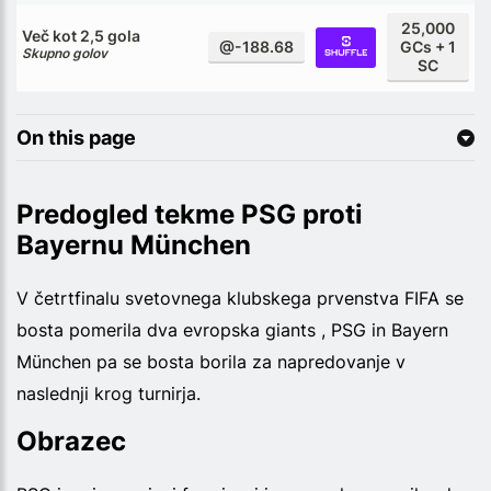
25,000
Več kot 2,5 gola
@-188.68
GCs + 1
Skupno golov
SC
On this page
Predogled tekme PSG proti
Bayernu München
V četrtfinalu svetovnega klubskega prvenstva FIFA se
bosta pomerila dva evropska giants , PSG in Bayern
München pa se bosta borila za napredovanje v
naslednji krog turnirja.
Obrazec