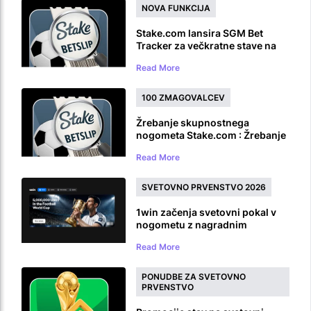
NOVA FUNKCIJA
Stake.com lansira SGM Bet
Tracker za večkratne stave na
isto igro
Read More
100 ZMAGOVALCEV
Žrebanje skupnostnega
nogometa Stake.com : Žrebanje
nagrad za svetovno prvenstvo v
Read More
nogometu v vrednosti 100.000
$
SVETOVNO PRVENSTVO 2026
1win začenja svetovni pokal v
nogometu z nagradnim
skladom 5.000.000 USDT
Read More
PONUDBE ZA SVETOVNO
PRVENSTVO