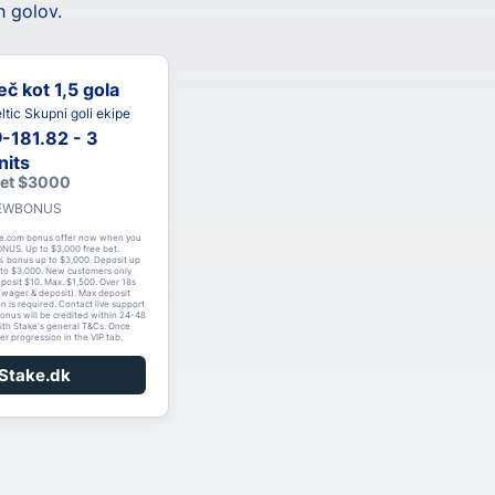
h golov.
eč kot 1,5 gola
ltic Skupni goli ekipe
-181.82 - 3
nits
Get $3000
 NEWBONUS
e.com bonus offer now when you
NUS. Up to $3,000 free bet.
% bonus up to $3,000. Deposit up
to $3,000. New customers only
eposit $10. Max. $1,500. Over 18s
(wager & deposit). Max deposit
on is required. Contact live support
bonus will be credited within 24-48
ith Stake's general T&Cs. Once
er progression in the VIP tab.
 Stake.dk