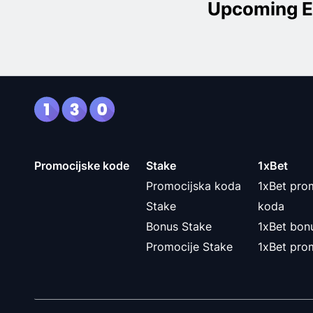
Upcoming E
Promocijske kode
Stake
1xBet
Promocijska koda
1xBet pro
Stake
koda
Bonus Stake
1xBet bon
Promocije Stake
1xBet pro