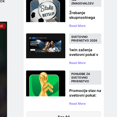
sok
ZMAGOVALCEV
Žrebanje
skupnostnega
nogometa
Read More
VE
Stake.com :
Žrebanje nagrad
za svetovno
SVETOVNO
prvenstvo v
PRVENSTVO 2026
nogometu v
1win začenja
vrednosti
svetovni pokal v
100.000 $
nogometu z
Read More
nagradnim
skladom
5.000.000 USDT
PONUDBE ZA
SVETOVNO
PRVENSTVO
Promocije stav na
svetovni pokal:
Stave na nogomet
Read More
za SP 2026
See All