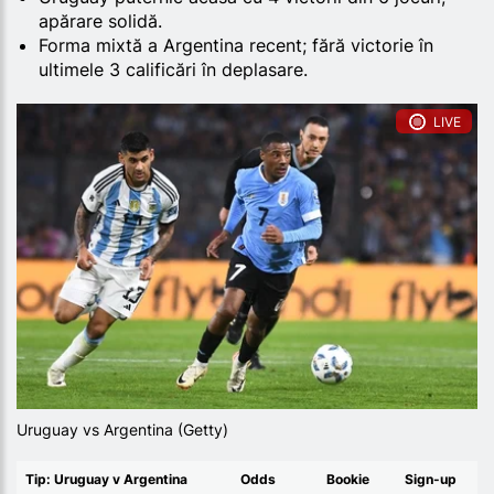
apărare solidă.
Forma mixtă a Argentina recent; fără victorie în
ultimele 3 calificări în deplasare.
LIVE
Uruguay vs Argentina (Getty)
Tip: Uruguay v Argentina
Odds
Bookie
Sign-up