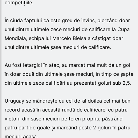
competițiile.
În ciuda faptului că este greu de învins, pierzând doar
unul dintre ultimele zece meciuri de calificare la Cupa
Mondială, echipa lui Marcelo Bielsa a câștigat doar
unul dintre ultimele șase meciuri de calificare.
Au fost letargici în atac, au marcat mai mult de un gol
în doar două din ultimele șase meciuri, în timp ce șapte
din ultimele zece calificări au prezentat goluri sub 2,5.
Uruguay se mândrește cu cel de-al doilea cel mai bun
record acasă în această rundă de calificare, cu patru
victorii din șase meciuri pe teren propriu, păstrând
patru partide goale și marcând peste 2 goluri în patru
meciuri acasă.