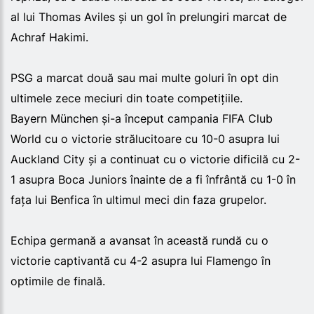
al lui Thomas Aviles și un gol în prelungiri marcat de
Achraf Hakimi.
PSG a marcat două sau mai multe goluri în opt din
ultimele zece meciuri din toate competițiile.
Bayern München și-a început campania FIFA Club
World cu o victorie strălucitoare cu 10-0 asupra lui
Auckland City și a continuat cu o victorie dificilă cu 2-
1 asupra Boca Juniors înainte de a fi înfrântă cu 1-0 în
fața lui Benfica în ultimul meci din faza grupelor.
Echipa germană a avansat în această rundă cu o
victorie captivantă cu 4-2 asupra lui Flamengo în
optimile de finală.