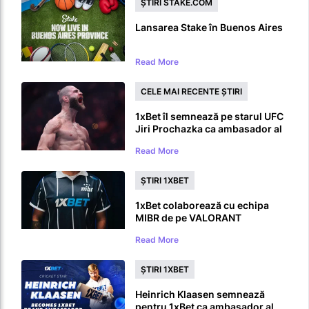
ȘTIRI STAKE.COM
Lansarea Stake în Buenos Aires
Read More
CELE MAI RECENTE ȘTIRI
1xBet îl semnează pe starul UFC
Jiri Prochazka ca ambasador al
mărcii
Read More
ȘTIRI 1XBET
1xBet colaborează cu echipa
MIBR de pe VALORANT
Read More
ȘTIRI 1XBET
Heinrich Klaasen semnează
pentru 1xBet ca ambasador al