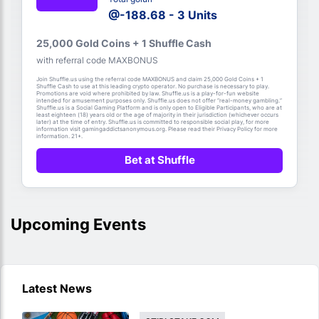
@-188.68 - 3 Units
25,000 Gold Coins + 1 Shuffle Cash
with referral code MAXBONUS
Join Shuffle.us using the referral code MAXBONUS and claim 25,000 Gold Coins + 1
Shuffle Cash to use at this leading crypto operator. No purchase is necessary to play.
Promotions are void where prohibited by law. Shuffle.us is a play-for-fun website
intended for amusement purposes only. Shuffle.us does not offer “real-money gambling.”
Shuffle.us is a Social Gaming Platform and is only open to Eligible Participants, who are at
least eighteen (18) years old or the age of majority in their jurisdiction (whichever occurs
later) at the time of entry. Shuffle.us is committed to responsible social play, for more
information visit gamingaddictsanonymous.org. Please read their Privacy Policy for more
information. 21+.
Bet at Shuffle
Upcoming Events
Latest News