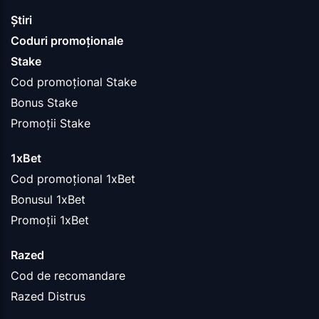
Știri
Coduri promoționale
Stake
Cod promoțional Stake
Bonus Stake
Promoții Stake
1xBet
Cod promoțional 1xBet
Bonusul 1xBet
Promoții 1xBet
Razed
Cod de recomandare
Razed Distrus