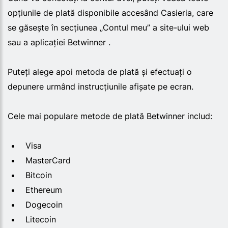
opțiunile de plată disponibile accesând Casieria, care
se găsește în secțiunea „Contul meu” a site-ului web
sau a aplicației Betwinner .
Puteți alege apoi metoda de plată și efectuați o
depunere urmând instrucțiunile afișate pe ecran.
Cele mai populare metode de plată Betwinner includ:
Visa
MasterCard
Bitcoin
Ethereum
Dogecoin
Litecoin