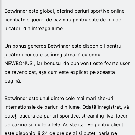
Betwinner este global, oferind pariuri sportive online
licențiate și jocuri de cazinou pentru sute de mii de
jucători din întreaga lume.
Un bonus generos Betwinner este disponibil pentru
jucătorii noi care se înregistrează cu codul
NEWBONUS , iar bonusul de bun venit este foarte ușor
de revendicat, așa cum este explicat pe această
pagină.
Betwinner este unul dintre cele mai mari site-uri
internaționale de pariuri din lume. Odată înregistrat, vă
puteți bucura de pariuri sportive, streaming live, jocuri
de cazino și multe altele. Asistența live pentru clienți
este disponibilă 24 de ore pe zi și puteți paria pe