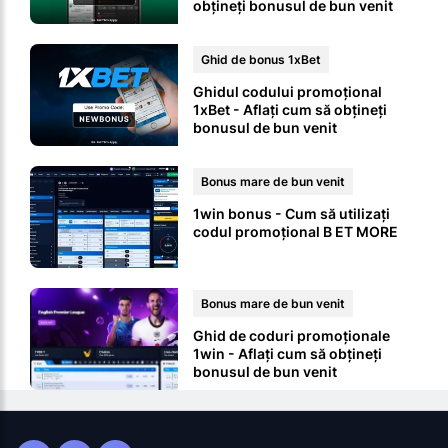
obțineți bonusul de bun venit
Ghid de bonus 1xBet
Ghidul codului promoțional
1xBet - Aflați cum să obțineți
bonusul de bun venit
Bonus mare de bun venit
1win bonus - Cum să utilizați
codul promoțional B ET MORE
Bonus mare de bun venit
Ghid de coduri promoționale
1win - Aflați cum să obțineți
bonusul de bun venit