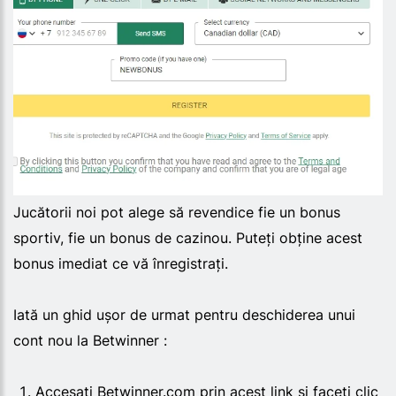
Jucătorii noi pot alege să revendice fie un bonus
sportiv, fie un bonus de cazinou. Puteți obține acest
bonus imediat ce vă înregistrați.
Iată un ghid ușor de urmat pentru deschiderea unui
cont nou la Betwinner :
Accesați Betwinner.com prin acest link și faceți clic