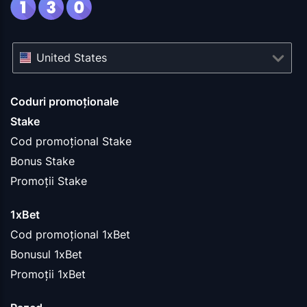
United States
Coduri promoționale
Stake
Cod promoțional Stake
Bonus Stake
Promoții Stake
1xBet
Cod promoțional 1xBet
Bonusul 1xBet
Promoții 1xBet