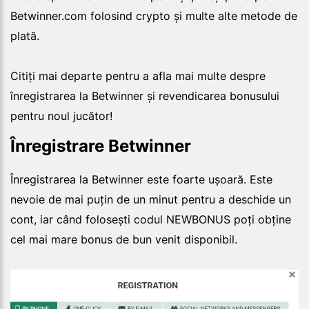
Betwinner.com folosind crypto și multe alte metode de
plată.
Citiți mai departe pentru a afla mai multe despre
înregistrarea la Betwinner și revendicarea bonusului
pentru noul jucător!
Înregistrare Betwinner
Înregistrarea la Betwinner este foarte ușoară. Este
nevoie de mai puțin de un minut pentru a deschide un
cont, iar când folosești codul NEWBONUS poți obține
cel mai mare bonus de bun venit disponibil.