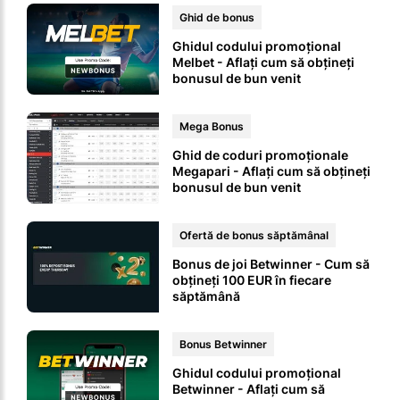
Ghid de bonus
Ghidul codului promoțional
Melbet - Aflați cum să obțineți
bonusul de bun venit
Mega Bonus
Ghid de coduri promoționale
Megapari - Aflați cum să obțineți
bonusul de bun venit
Ofertă de bonus săptămânal
Bonus de joi Betwinner - Cum să
obțineți 100 EUR în fiecare
săptămână
Bonus Betwinner
Ghidul codului promoțional
Betwinner - Aflați cum să