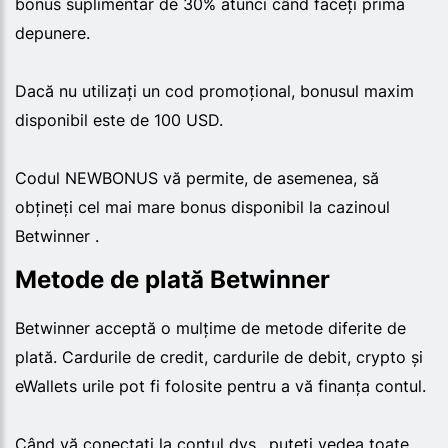
bonus suplimentar de 30% atunci când faceți prima
depunere.
Dacă nu utilizați un cod promoțional, bonusul maxim
disponibil este de 100 USD.
Codul NEWBONUS vă permite, de asemenea, să
obțineți cel mai mare bonus disponibil la cazinoul
Betwinner .
Metode de plată Betwinner
Betwinner acceptă o mulțime de metode diferite de
plată. Cardurile de credit, cardurile de debit, crypto și
eWallets urile pot fi folosite pentru a vă finanța contul.
Când vă conectați la contul dvs., puteți vedea toate