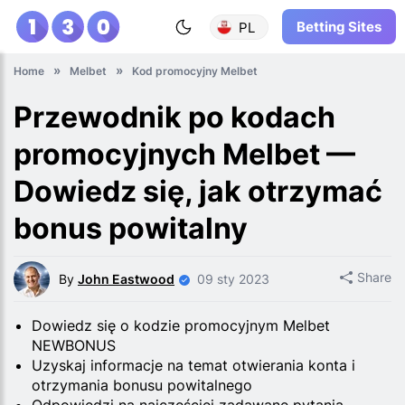
Betting Sites
PL
Home
Melbet
Kod promocyjny Melbet
Przewodnik po kodach
promocyjnych Melbet —
Dowiedz się, jak otrzymać
bonus powitalny
Share
By
John Eastwood
09 sty 2023
Dowiedz się o kodzie promocyjnym Melbet
NEWBONUS
Uzyskaj informacje na temat otwierania konta i
otrzymania bonusu powitalnego