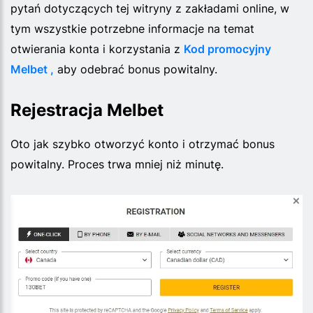
pytań dotyczących tej witryny z zakładami online, w
tym wszystkie potrzebne informacje na temat
otwierania konta i korzystania z
Kod promocyjny
Melbet ,
aby odebrać bonus powitalny.
Rejestracja Melbet
Oto jak szybko otworzyć konto i otrzymać bonus
powitalny. Proces trwa mniej niż minutę.