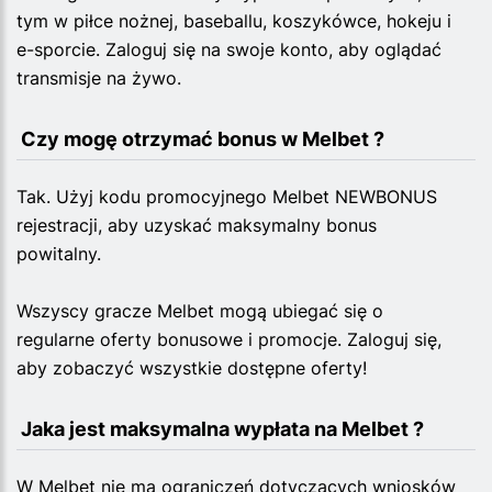
tym w piłce nożnej, baseballu, koszykówce, hokeju i
e-sporcie. Zaloguj się na swoje konto, aby oglądać
transmisje na żywo.
 Czy mogę otrzymać bonus w Melbet ?
Tak. Użyj kodu promocyjnego Melbet NEWBONUS
rejestracji, aby uzyskać maksymalny bonus
powitalny.
Wszyscy gracze Melbet mogą ubiegać się o
regularne oferty bonusowe i promocje. Zaloguj się,
aby zobaczyć wszystkie dostępne oferty!
 Jaka jest maksymalna wypłata na Melbet ?
W Melbet nie ma ograniczeń dotyczących wniosków