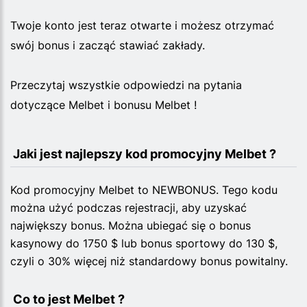
Twoje konto jest teraz otwarte i możesz otrzymać
swój bonus i zacząć stawiać zakłady.
Przeczytaj wszystkie odpowiedzi na pytania
dotyczące Melbet i bonusu Melbet !
 Jaki jest najlepszy kod promocyjny Melbet ?
Kod promocyjny Melbet to NEWBONUS. Tego kodu
można użyć podczas rejestracji, aby uzyskać
największy bonus. Można ubiegać się o bonus
kasynowy do 1750 $ lub bonus sportowy do 130 $,
czyli o 30% więcej niż standardowy bonus powitalny.
 Co to jest Melbet ?