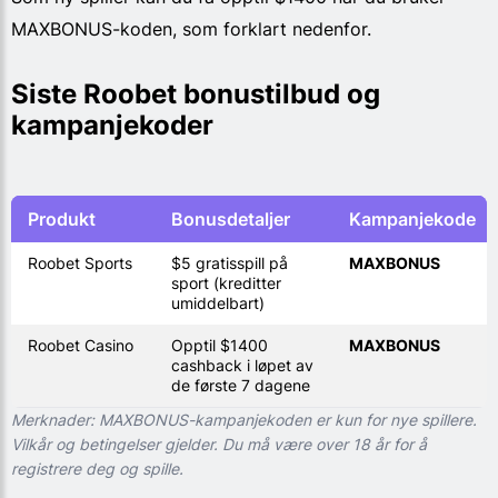
MAXBONUS-koden, som forklart nedenfor.
Siste Roobet bonustilbud og
kampanjekoder
Produkt
Bonusdetaljer
Kampanjekode
Roobet Sports
$5 gratisspill på
MAXBONUS
sport (kreditter
umiddelbart)
Roobet Casino
Opptil $1400
MAXBONUS
cashback i løpet av
de første 7 dagene
Merknader: MAXBONUS-kampanjekoden er kun for nye spillere.
Vilkår og betingelser gjelder. Du må være over 18 år for å
registrere deg og spille.