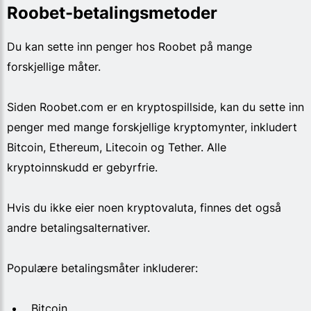
Roobet-betalingsmetoder
Du kan sette inn penger hos Roobet på mange
forskjellige måter.
Siden Roobet.com er en kryptospillside, kan du sette inn
penger med mange forskjellige kryptomynter, inkludert
Bitcoin, Ethereum, Litecoin og Tether. Alle
kryptoinnskudd er gebyrfrie.
Hvis du ikke eier noen kryptovaluta, finnes det også
andre betalingsalternativer.
Populære betalingsmåter inkluderer:
Bitcoin