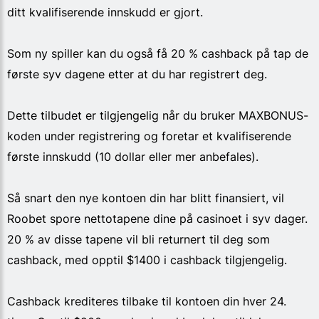
ditt kvalifiserende innskudd er gjort.
Som ny spiller kan du også få 20 % cashback på tap de
første syv dagene etter at du har registrert deg.
Dette tilbudet er tilgjengelig når du bruker MAXBONUS-
koden under registrering og foretar et kvalifiserende
første innskudd (10 dollar eller mer anbefales).
Så snart den nye kontoen din har blitt finansiert, vil
Roobet spore nettotapene dine på casinoet i syv dager.
20 % av disse tapene vil bli returnert til deg som
cashback, med opptil $1400 i cashback tilgjengelig.
Cashback krediteres tilbake til kontoen din hver 24.