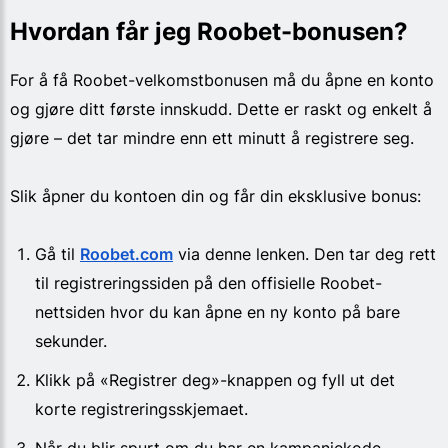
Hvordan får jeg Roobet-bonusen?
For å få Roobet-velkomstbonusen må du åpne en konto
og gjøre ditt første innskudd. Dette er raskt og enkelt å
gjøre – det tar mindre enn ett minutt å registrere seg.
Slik åpner du kontoen din og får din eksklusive bonus:
Gå til
Roobet.com
via denne lenken. Den tar deg rett
til registreringssiden på den offisielle Roobet-
nettsiden hvor du kan åpne en ny konto på bare
sekunder.
Klikk på «Registrer deg»-knappen og fyll ut det
korte registreringsskjemaet.