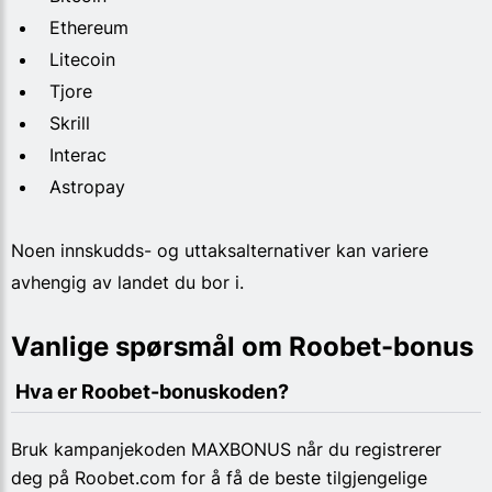
Ethereum
Litecoin
Tjore
Skrill
Interac
Astropay
Noen innskudds- og uttaksalternativer kan variere
avhengig av landet du bor i.
Vanlige spørsmål om Roobet-bonus
 Hva er Roobet-bonuskoden?
Bruk kampanjekoden MAXBONUS når du registrerer
deg på Roobet.com for å få de beste tilgjengelige