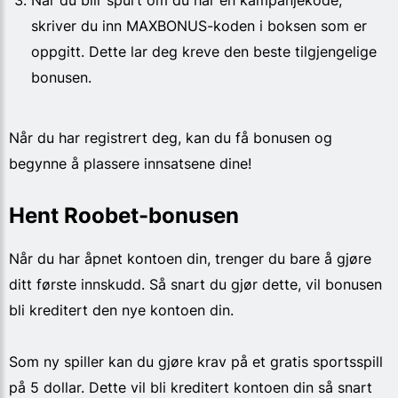
Når du blir spurt om du har en kampanjekode,
skriver du inn MAXBONUS-koden i boksen som er
oppgitt. Dette lar deg kreve den beste tilgjengelige
bonusen.
Når du har registrert deg, kan du få bonusen og
begynne å plassere innsatsene dine!
Hent Roobet-bonusen
Når du har åpnet kontoen din, trenger du bare å gjøre
ditt første innskudd. Så snart du gjør dette, vil bonusen
bli kreditert den nye kontoen din.
Som ny spiller kan du gjøre krav på et gratis sportsspill
på 5 dollar. Dette vil bli kreditert kontoen din så snart