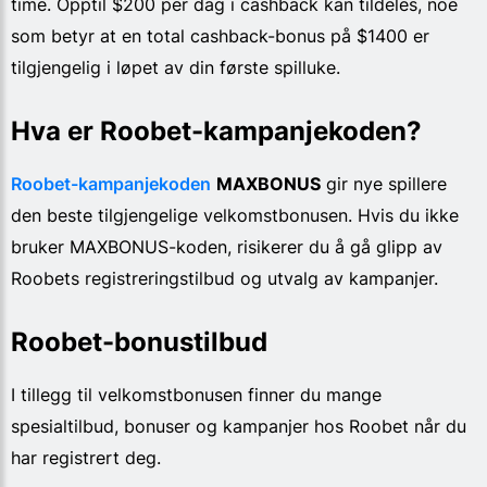
time. Opptil $200 per dag i cashback kan tildeles, noe
som betyr at en total cashback-bonus på $1400 er
tilgjengelig i løpet av din første spilluke.
Hva er Roobet-kampanjekoden?
Roobet-kampanjekoden
MAXBONUS
gir nye spillere
den beste tilgjengelige velkomstbonusen. Hvis du ikke
bruker MAXBONUS-koden, risikerer du å gå glipp av
Roobets registreringstilbud og utvalg av kampanjer.
Roobet-bonustilbud
I tillegg til velkomstbonusen finner du mange
spesialtilbud, bonuser og kampanjer hos Roobet når du
har registrert deg.