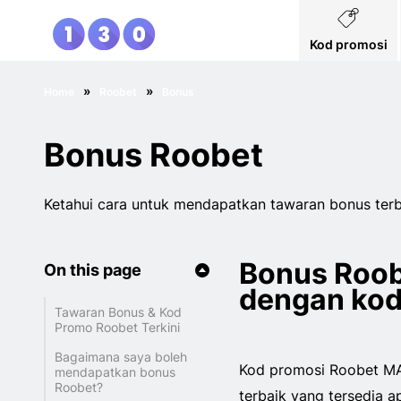
Kod promosi
Home
Roobet
Bonus
Bonus Roobet
Ketahui cara untuk mendapatkan tawaran bonus terb
Bonus Roob
On this page
dengan ko
Tawaran Bonus & Kod
Promo Roobet Terkini
Bagaimana saya boleh
Kod promosi Roobet M
mendapatkan bonus
Roobet?
terbaik yang tersedia a