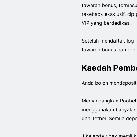
tawaran bonus, termasuk
rakeback eksklusif, ci
VIP yang berdedikasi!
Setelah mendaftar, log
tawaran bonus dan prom
Kaedah Pemba
Anda boleh mendepositk
Memandangkan Roobet.c
menggunakan banyak syi
dan Tether. Semua depo
Jika anda tidak memiliki