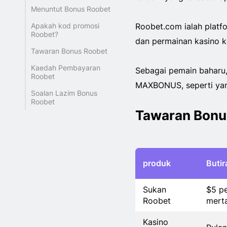
Menuntut Bonus Roobet
Apakah kod promosi
Roobet.com ialah platf
Roobet?
dan permainan kasino ke
Tawaran Bonus Roobet
Kaedah Pembayaran
Sebagai pemain baharu
Roobet
MAXBONUS, seperti yang
Soalan Lazim Bonus
Roobet
Tawaran Bonus
produk
Buti
Sukan
$5 pe
Roobet
mert
Kasino