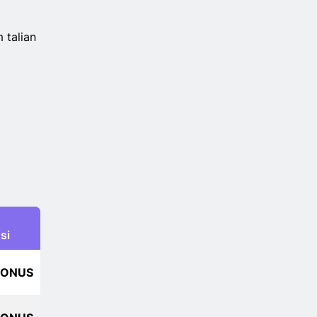
 talian
si
ONUS