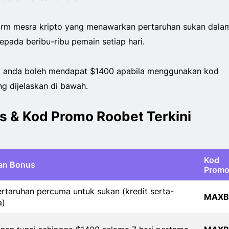
orm mesra kripto yang menawarkan pertaruhan sukan dalam
pada beribu-ribu pemain setiap hari.
, anda boleh mendapat $1400 apabila menggunakan kod
 dijelaskan di bawah.
 & Kod Promo Roobet Terkini
Kod
ran Bonus
Promo
rtaruhan percuma untuk sukan (kredit serta-
MAXB
a)