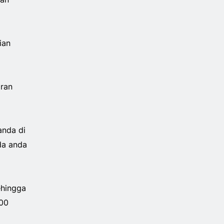
ian
ran
anda di
da anda
ehingga
400