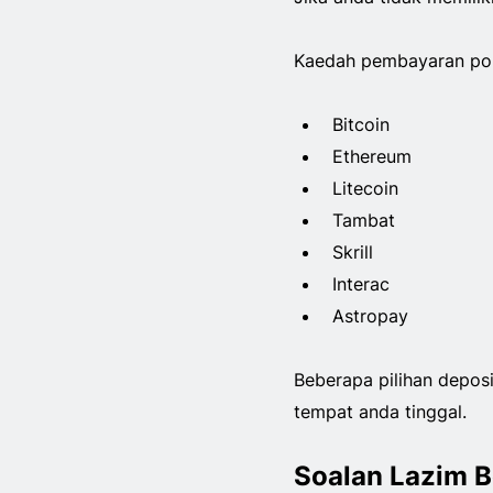
Kaedah pembayaran pop
Bitcoin
Ethereum
Litecoin
Tambat
Skrill
Interac
Astropay
Beberapa pilihan depos
tempat anda tinggal.
Soalan Lazim 