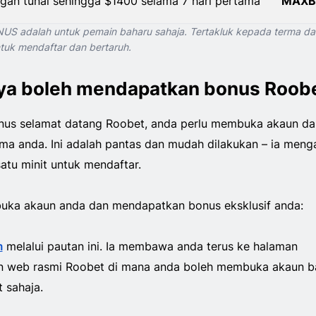
gan tunai sehingga $1400 selama 7 hari pertama
MAXB
S adalah untuk pemain baharu sahaja. Tertakluk kepada terma dan
tuk mendaftar dan bertaruh.
ya boleh mendapatkan bonus Roob
us selamat datang Roobet, anda perlu membuka akaun da
a anda. Ini adalah pantas dan mudah dilakukan – ia meng
atu minit untuk mendaftar.
buka akaun anda dan mendapatkan bonus eksklusif anda:
m
melalui pautan ini. Ia membawa anda terus ke halaman
an web rasmi Roobet di mana anda boleh membuka akaun b
 sahaja.