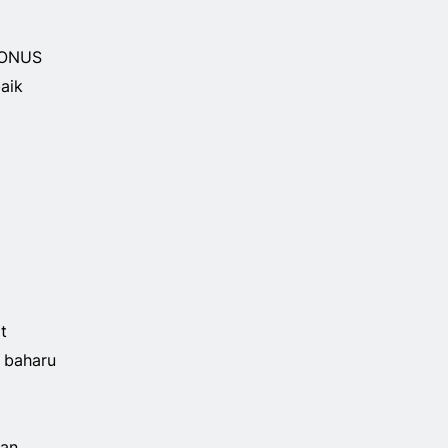
BONUS
aik
t
 baharu
kan