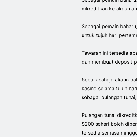
dikreditkan ke akaun an
Sebagai pemain baharu,
untuk tujuh hari pertam
Tawaran ini tersedia 
dan membuat deposit pe
Sebaik sahaja akaun bah
kasino selama tujuh ha
sebagai pulangan tunai,
Pulangan tunai dikredit
$200 sehari boleh dibe
tersedia semasa mingg