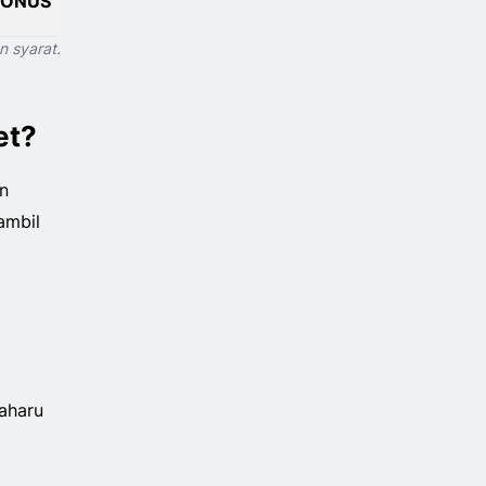
ONUS
 syarat.
et?
n
ambil
aharu