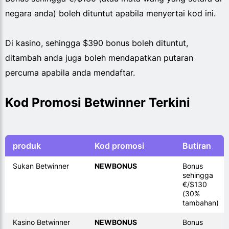
negara anda) boleh dituntut apabila menyertai kod ini.
Di kasino, sehingga $390 bonus boleh dituntut,
ditambah anda juga boleh mendapatkan putaran
percuma apabila anda mendaftar.
Kod Promosi Betwinner Terkini
produk
Kod promosi
Butiran
Sukan Betwinner
NEWBONUS
Bonus
sehingga
€/$130
(30%
tambahan)
Kasino Betwinner
NEWBONUS
Bonus