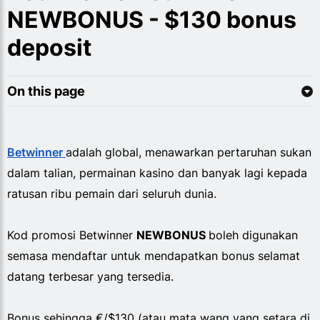
NEWBONUS - $130 bonus
deposit
On this page
Betwinner
adalah global, menawarkan pertaruhan sukan
dalam talian, permainan kasino dan banyak lagi kepada
ratusan ribu pemain dari seluruh dunia.
Kod promosi Betwinner
NEWBONUS
boleh digunakan
semasa mendaftar untuk mendapatkan bonus selamat
datang terbesar yang tersedia.
Bonus sehingga €/$130 (atau mata wang yang setara di