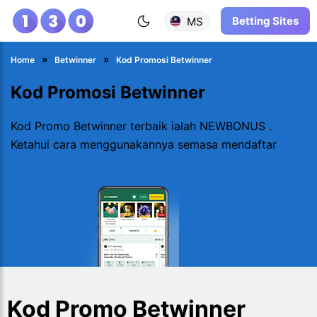
Betting Sites
MS
Home
Betwinner
Kod Promosi Betwinner
Kod Promosi Betwinner
Kod Promo Betwinner terbaik ialah NEWBONUS .
Ketahui cara menggunakannya semasa mendaftar
Kod Promo Betwinner