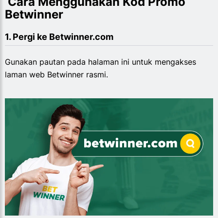
 Cara Menggunakan Kod Promo  
Betwinner 
Pergi ke Betwinner.com
Gunakan pautan pada halaman ini untuk mengakses
laman web Betwinner rasmi.