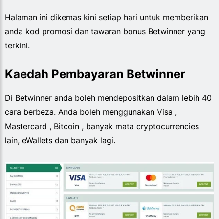
Halaman ini dikemas kini setiap hari untuk memberikan
anda kod promosi dan tawaran bonus Betwinner yang
terkini.
Kaedah Pembayaran Betwinner
Di Betwinner anda boleh mendepositkan dalam lebih 40
cara berbeza. Anda boleh menggunakan Visa ,
Mastercard , Bitcoin , banyak mata cryptocurrencies
lain, eWallets dan banyak lagi.