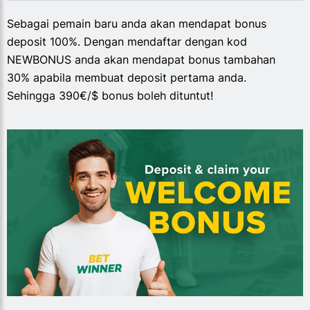
Sebagai pemain baru anda akan mendapat bonus
deposit 100%. Dengan mendaftar dengan kod
NEWBONUS anda akan mendapat bonus tambahan
30% apabila membuat deposit pertama anda.
Sehingga 390€/$ bonus boleh dituntut!