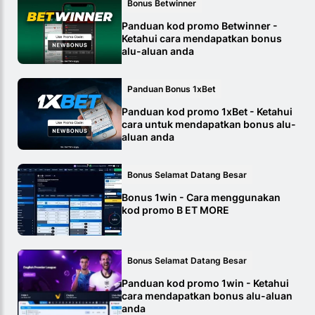
Bonus Betwinner
Panduan kod promo Betwinner -
Ketahui cara mendapatkan bonus
alu-aluan anda
Panduan Bonus 1xBet
Panduan kod promo 1xBet - Ketahui
cara untuk mendapatkan bonus alu-
aluan anda
Bonus Selamat Datang Besar
Bonus 1win - Cara menggunakan
kod promo B ET MORE
Bonus Selamat Datang Besar
Panduan kod promo 1win - Ketahui
cara mendapatkan bonus alu-aluan
anda