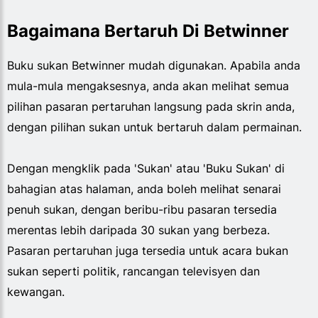
Bagaimana Bertaruh Di Betwinner
Buku sukan Betwinner mudah digunakan. Apabila anda
mula-mula mengaksesnya, anda akan melihat semua
pilihan pasaran pertaruhan langsung pada skrin anda,
dengan pilihan sukan untuk bertaruh dalam permainan.
Dengan mengklik pada 'Sukan' atau 'Buku Sukan' di
bahagian atas halaman, anda boleh melihat senarai
penuh sukan, dengan beribu-ribu pasaran tersedia
merentas lebih daripada 30 sukan yang berbeza.
Pasaran pertaruhan juga tersedia untuk acara bukan
sukan seperti politik, rancangan televisyen dan
kewangan.