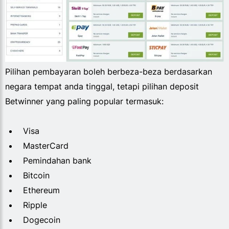
Pilihan pembayaran boleh berbeza-beza berdasarkan
negara tempat anda tinggal, tetapi pilihan deposit
Betwinner yang paling popular termasuk:
Visa
MasterCard
Pemindahan bank
Bitcoin
Ethereum
Ripple
Dogecoin