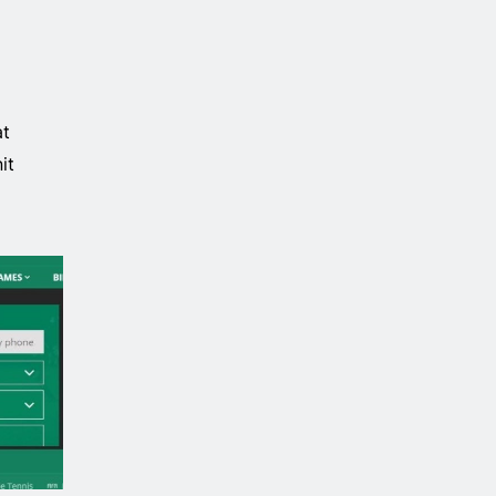
at
it