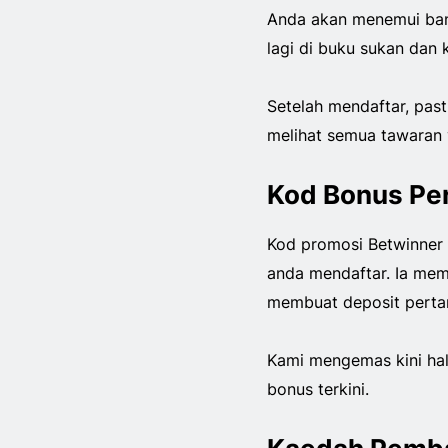
Anda akan menemui bany
lagi di buku sukan dan 
Setelah mendaftar, pas
melihat semua tawaran 
Kod Bonus Per
Kod promosi Betwinner 
anda mendaftar. Ia mem
membuat deposit perta
Kami mengemas kini hal
bonus terkini.