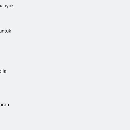
banyak
untuk
ila
aran