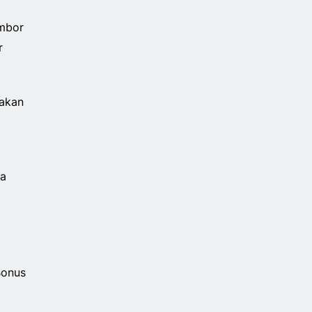
mbor
r
 akan
la
Bonus