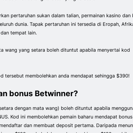
an pertaruhan sukan dalam talian, permainan kasino dan
luruh dunia. Tapak pertaruhan ini tersedia di Eropah, Afrika
dan tempat lain.
a wang yang setara boleh dituntut apabila menyertai kod
kod tersebut membolehkan anda mendapat sehingga $390!
an bonus Betwinner?
setara dengan mata wang) boleh dituntut apabila menggu
US. Kod ini membolehkan pemain baharu mendapat bonus
mendaftar dan membuat deposit pertama. Daripada menun