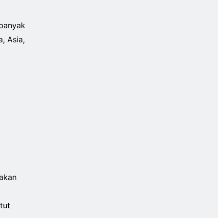
 banyak
, Asia,
nakan
tut