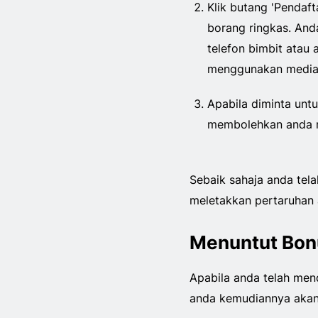
Klik butang 'Pendaf
borang ringkas. An
telefon bimbit atau 
menggunakan media so
Apabila diminta un
membolehkan anda m
Sebaik sahaja anda tel
meletakkan pertaruhan 
Menuntut Bon
Apabila anda telah men
anda kemudiannya akan 