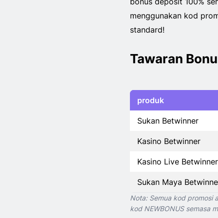
bonus deposit 100% seh
menggunakan kod prom
standard!
Tawaran Bonus
produk
Sukan Betwinner
Kasino Betwinner
Kasino Live Betwinner
Sukan Maya Betwinne
Nota: Semua kod promosi a
kod NEWBONUS semasa men