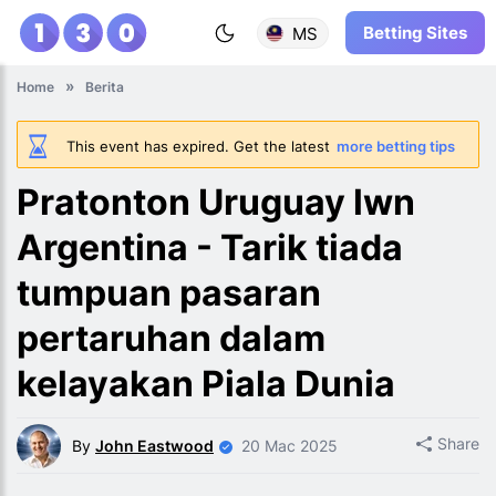
Betting Sites
MS
Home
Berita
This event has expired. Get the latest
more betting tips
Pratonton Uruguay lwn
Argentina - Tarik tiada
tumpuan pasaran
pertaruhan dalam
kelayakan Piala Dunia
Share
By
John Eastwood
20 Mac 2025