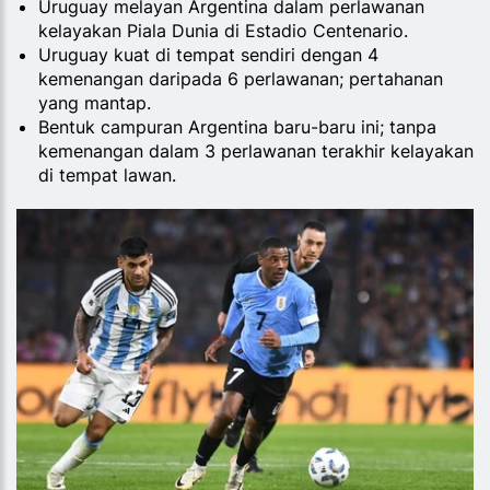
Uruguay melayan Argentina dalam perlawanan
kelayakan Piala Dunia di Estadio Centenario.
Uruguay kuat di tempat sendiri dengan 4
kemenangan daripada 6 perlawanan; pertahanan
yang mantap.
Bentuk campuran Argentina baru-baru ini; tanpa
kemenangan dalam 3 perlawanan terakhir kelayakan
di tempat lawan.