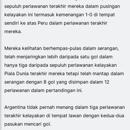
sepuluh perlawanan terakhir mereka dalam pusingan
kelayakan ini termasuk kemenangan 1-0 di tempat
sendiri ke atas Peru dalam perlawanan terakhir
mereka.
Mereka kelihatan berhempas-pulas dalam serangan,
telah menjaringkan lebih daripada satu gol dalam
hanya tiga daripada sepuluh perlawanan kelayakan
Piala Dunia terakhir mereka tetapi telah mantap dalam
serangan dengan 8 gol yang disimpan dalam 12
perlawanan dalam pertandingan ini.
Argentina tidak pernah menang dalam tiga perlawanan
terakhir kelayakan di tempat lawan dengan kedua-dua
pasukan mencari gol.