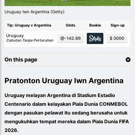
Uruguay lwn Argentina (Getty)
Tip: Uruguay v Argentina
Odds
Bookie
Sign-up
Uruguay
@-142.86
$ 3000
Cabutan Tanpa Pertaruhan
On this page
Pratonton Uruguay lwn Argentina
Uruguay melayan Argentina di Stadium Estadio
Centenario dalam kelayakan Piala Dunia CONMEBOL
dengan pasukan pelawat itu sedang berusaha untuk
mengukuhkan tempat mereka dalam Piala Dunia FIFA
2026.