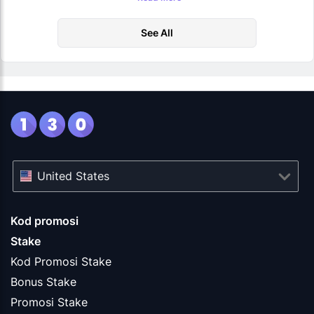
See All
United States
Kod promosi
Stake
Kod Promosi Stake
Bonus Stake
Promosi Stake