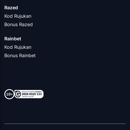
Razed
Kod Rujukan
Bonus Razed
Rainbet
Kod Rujukan
Bonus Rainbet