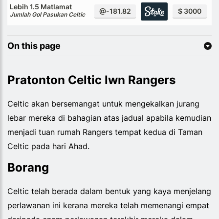
Lebih 1.5 Matlamat
@-181.82
$ 3000
Jumlah Gol Pasukan Celtic
On this page
Pratonton Celtic lwn Rangers
Celtic akan bersemangat untuk mengekalkan jurang
lebar mereka di bahagian atas jadual apabila kemudian
menjadi tuan rumah Rangers tempat kedua di Taman
Celtic pada hari Ahad.
Borang
Celtic telah berada dalam bentuk yang kaya menjelang
perlawanan ini kerana mereka telah memenangi empat