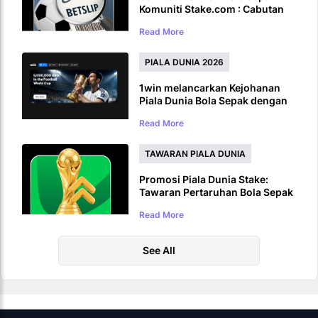
Komuniti Stake.com : Cabutan
Bertuah Piala Dunia $100,000
Read More
PIALA DUNIA 2026
1win melancarkan Kejohanan
Piala Dunia Bola Sepak dengan
Pool Hadiah 5,000,000 USDT
Read More
TAWARAN PIALA DUNIA
Promosi Piala Dunia Stake:
Tawaran Pertaruhan Bola Sepak
untuk Piala Dunia 2026
Read More
See All