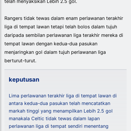
telah menyaksikan Lebih 2.5 gol.
Rangers tidak tewas dalam enam perlawanan terakhir
liga di tempat lawan tetapi telah bolos dalam tujuh
daripada sembilan perlawanan liga terakhir mereka di
tempat lawan dengan kedua-dua pasukan
menjaringkan gol dalam tujuh perlawanan liga
berturut-turut.
keputusan
Lima perlawanan terakhir liga di tempat lawan di
antara kedua-dua pasukan telah mencatatkan
markah tinggi yang menampilkan Lebih 2.5 gol
manakala Celtic tidak tewas dalam lapan
perlawanan liga di tempat sendiri menentang