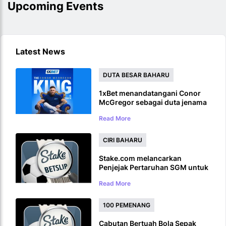
Upcoming Events
Latest News
DUTA BESAR BAHARU
1xBet menandatangani Conor
McGregor sebagai duta jenama
global menjelang kepulangan
Read More
UFC
CIRI BAHARU
Stake.com melancarkan
Penjejak Pertaruhan SGM untuk
Pertaruhan Berbilang
Read More
Perlawanan Permainan Sama
100 PEMENANG
Cabutan Bertuah Bola Sepak