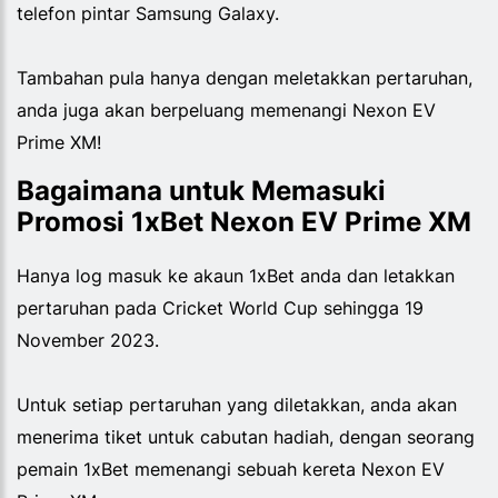
telefon pintar Samsung Galaxy.
Tambahan pula hanya dengan meletakkan pertaruhan,
anda juga akan berpeluang memenangi Nexon EV
Prime XM!
Bagaimana untuk Memasuki
Promosi 1xBet Nexon EV Prime XM
Hanya log masuk ke akaun 1xBet anda dan letakkan
pertaruhan pada Cricket World Cup sehingga 19
November 2023.
Untuk setiap pertaruhan yang diletakkan, anda akan
menerima tiket untuk cabutan hadiah, dengan seorang
pemain 1xBet memenangi sebuah kereta Nexon EV