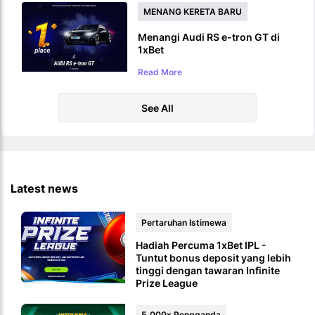
MENANG KERETA BARU
Menangi Audi RS e-tron GT di
1xBet
Read More
See All
Latest news
Pertaruhan Istimewa
Hadiah Percuma 1xBet IPL -
Tuntut bonus deposit yang lebih
tinggi dengan tawaran Infinite
Prize League
5,000x Pengganda