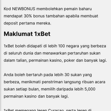
Kod NEWBONUS membolehkan pemain baharu
mendapat 30% bonus tambahan apabila membuat
deposit pertama mereka.
Maklumat 1xBet
1xBet boleh didapati di lebih 100 negara yang berbeza
di seluruh dunia dan menawarkan pertaruhan sukan
dalam talian, permainan kasino, poker dan banyak lagi.
Anda boleh bertaruh pada lebih 30 sukan yang
berbeza, menikmati penstriman langsung ribuan acara
sukan setiap bulan, memilih daripada lebih 5,000
permainan kasino dan banyak lagi.
1xBet memegang lesen Curacao, serta lesen di