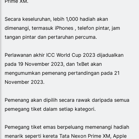
Prime XM.
Secara keseluruhan, lebih 1,000 hadiah akan
dimenangi, termasuk iPhones , telefon pintar, jam
tangan pintar dan pertaruhan percuma.
Perlawanan akhir ICC World Cup 2023 dijadualkan
pada 19 November 2023, dan 1xBet akan
mengumumkan pemenang pertandingan pada 21
November 2023.
Pemenang akan dipilih secara rawak daripada semua
pemegang tiket dalam setiap kategori.
Pemegang tiket emas berpeluang memenangi hadiah
menarik seperti kereta Tata Nexon Prime XM, Apple