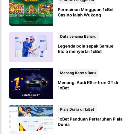
Permainan Mingguan 1xBet
Casino ialah Wukong
Duta Jenama Baharu
Legenda bola sepak Samuel
Eto'o menyertai 1xBet
Menang Kereta Baru
Menangi Audi RS e-tron GT di
1xBet
Piala Dunia di 1xBet
1xBet Panduan Pertaruhan Piala
Dunia