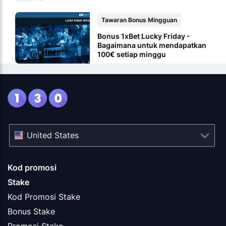
Tawaran Bonus Mingguan
Bonus 1xBet Lucky Friday -
Bagaimana untuk mendapatkan
100€ setiap minggu
United States
Kod promosi
Stake
Kod Promosi Stake
Bonus Stake