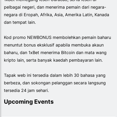
pelbagai negeri, dan menerima pemain dari negara-
negara di Eropah, Afrika, Asia, Amerika Latin, Kanada
dan tempat lain.
Kod promo NEWBONUS membolehkan pemain baharu
menuntut bonus eksklusif apabila membuka akaun
baharu, dan 1xBet menerima Bitcoin dan mata wang
kripto lain, serta banyak kaedah pembayaran lain.
Tapak web ini tersedia dalam lebih 30 bahasa yang
berbeza, dan sokongan pelanggan secara langsung
tersedia 24 jam sehari.
Upcoming Events