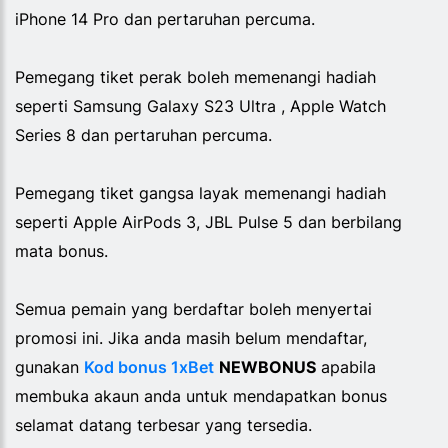
iPhone 14 Pro dan pertaruhan percuma.
Pemegang tiket perak boleh memenangi hadiah
seperti Samsung Galaxy S23 Ultra , Apple Watch
Series 8 dan pertaruhan percuma.
Pemegang tiket gangsa layak memenangi hadiah
seperti Apple AirPods 3, JBL Pulse 5 dan berbilang
mata bonus.
Semua pemain yang berdaftar boleh menyertai
promosi ini. Jika anda masih belum mendaftar,
gunakan
Kod bonus 1xBet
NEWBONUS
apabila
membuka akaun anda untuk mendapatkan bonus
selamat datang terbesar yang tersedia.