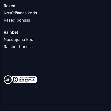
Razed
Nosūtīšanas kods
Razed bonuss
Rainbet
Nosūtījuma kods
Rainbet bonuss