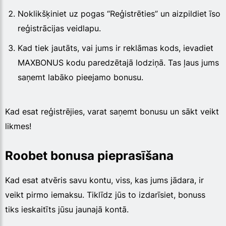
Noklikšķiniet uz pogas “Reģistrēties” un aizpildiet īso
reģistrācijas veidlapu.
Kad tiek jautāts, vai jums ir reklāmas kods, ievadiet
MAXBONUS kodu paredzētajā lodziņā. Tas ļaus jums
saņemt labāko pieejamo bonusu.
Kad esat reģistrējies, varat saņemt bonusu un sākt veikt
likmes!
Roobet bonusa pieprasīšana
Kad esat atvēris savu kontu, viss, kas jums jādara, ir
veikt pirmo iemaksu. Tiklīdz jūs to izdarīsiet, bonuss
tiks ieskaitīts jūsu jaunajā kontā.