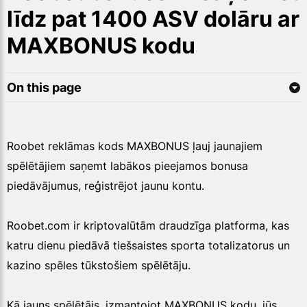
līdz pat 1400 ASV dolāru ar
MAXBONUS kodu
On this page
Roobet reklāmas kods MAXBONUS ļauj jaunajiem
spēlētājiem saņemt labākos pieejamos bonusa
piedāvājumus, reģistrējot jaunu kontu.
Roobet.com ir kriptovalūtām draudzīga platforma, kas
katru dienu piedāvā tiešsaistes sporta totalizatorus un
kazino spēles tūkstošiem spēlētāju.
Kā jauns spēlētājs, izmantojot MAXBONUS kodu, jūs