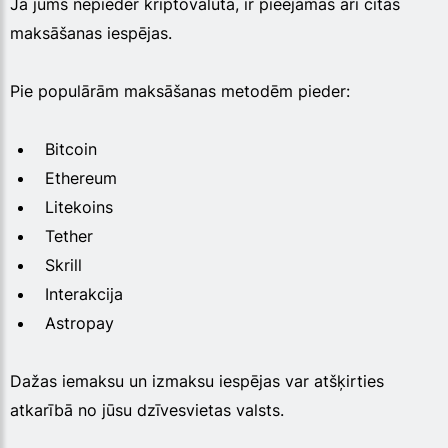
Ja jums nepieder kriptovalūta, ir pieejamas arī citas
maksāšanas iespējas.
Pie populārām maksāšanas metodēm pieder:
Bitcoin
Ethereum
Litekoins
Tether
Skrill
Interakcija
Astropay
Dažas iemaksu un izmaksu iespējas var atšķirties
atkarībā no jūsu dzīvesvietas valsts.