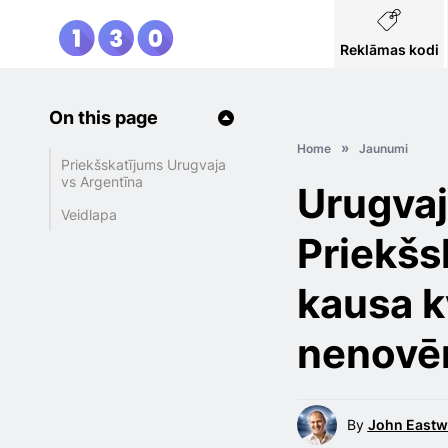
Reklāmas kodi
On this page
Home
Jaunumi
Priekšskatījums Urugvaja
vs Argentīna
Urugvaj
Veidlapa
Priekšs
kausa k
nenovēr
By
John East