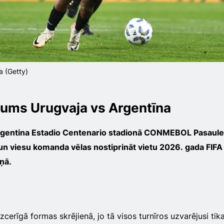
a (Getty)
jums Urugvaja vs Argentīna
gentina Estadio Centenario stadionā CONMEBOL Pasaule
, un viesu komanda vēlas nostiprināt vietu 2026. gada FIFA
ņā.
zcerīgā formas skrējienā, jo tā visos turnīros uzvarējusi tika