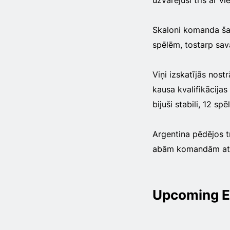
uzvarējusi trīs ar 
Skaloni komanda šaj
spēlēm, tostarp sav
Viņi izskatījās nost
kausa kvalifikācijas
bijuši stabili, 12 sp
Argentina pēdējos t
abām komandām atr
Upcoming E