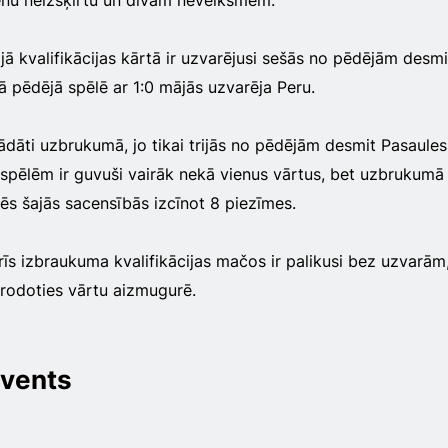
vienu neizšķirtu un divām neveiksmēm.
ā kvalifikācijas kārtā ir uzvarējusi sešās no pēdējām desmi
ā pēdējā spēlē ar 1:0 mājās uzvarēja Peru.
rādāti uzbrukumā, jo tikai trijās no pēdējām desmit Pasaules
 spēlēm ir guvuši vairāk nekā vienus vārtus, bet uzbrukumā 
ēlēs šajās sacensībās izcīnot 8 piezīmes.
rīs izbraukuma kvalifikācijas mačos ir palikusi bez uzvarām
odoties vārtu aizmugurē.
vents