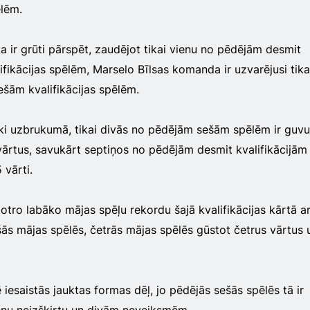
lēm.
a ir grūti pārspēt, zaudējot tikai vienu no pēdējām desmit
fikācijas spēlēm, Marselo Bīlsas komanda ir uzvarējusi tika
šām kvalifikācijas spēlēm.
ģiski uzbrukumā, tikai divās no pēdējām sešām spēlēm ir guvu
vārtus, savukārt septiņos no pēdējām desmit kvalifikācijām 
 vārti.
otro labāko mājas spēļu rekordu šajā kvalifikācijas kārtā a
s mājas spēlēs, četrās mājas spēlēs gūstot četrus vārtus 
 iesaistās jauktas formas dēļ, jo pēdējās sešās spēlēs tā ir