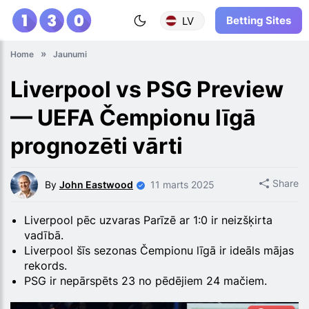
Betting Sites
LV
Home
Jaunumi
Liverpool vs PSG Preview
— UEFA Čempionu līgā
prognozēti vārti
Share
By
John Eastwood
11 marts 2025
Liverpool pēc uzvaras Parīzē ar 1:0 ir neizšķirta
vadībā.
Liverpool šīs sezonas Čempionu līgā ir ideāls mājas
rekords.
PSG ir nepārspēts 23 no pēdējiem 24 mačiem.