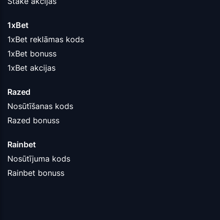
Stake akcijas
1xBet
1xBet reklāmas kods
1xBet bonuss
1xBet akcijas
Razed
Nosūtīšanas kods
Razed bonuss
Rainbet
Nosūtījuma kods
Rainbet bonuss