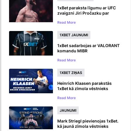
1xBet paraksta līgumu ar UFC
zvaigzni Jiri Pročazku par
zīmola vēstnesi
Read More
1XBET JAUNUMI
1xBet sadarbojas ar VALORANT
komandu MIBR
Read More
1XBET ZIŅAS
Heinrich Klaasen parakstās
1xBet kā zīmola vēstnieks
Read More
JAUNUMI
Mark Striegl pievienojas 1xBet.
kā jaunā zīmola vēstnieks