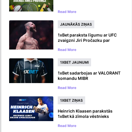
Read More
JAUNĀKĀS ZIŅAS
1xBet paraksta līgumu ar UFC
zvaigzni Jiri Pročazku par
zīmola vēstnesi
Read More
1XBET JAUNUMI
1xBet sadarbojas ar VALORANT
komandu MIBR
Read More
1XBET ZIŅAS
Heinrich Klaasen parakstās
1xBet kā zīmola vēstnieks
Read More