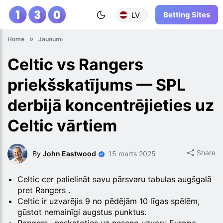
Betting Sites
LV
Home
Jaunumi
Celtic vs Rangers
priekšskatījums — SPL
derbijā koncentrējieties uz
Celtic vārtiem
Share
By
John Eastwood
15 marts 2025
Celtic cer palielināt savu pārsvaru tabulas augšgalā
pret Rangers .
Celtic ir uzvarējis 9 no pēdējām 10 līgas spēlēm,
gūstot nemainīgi augstus punktus.