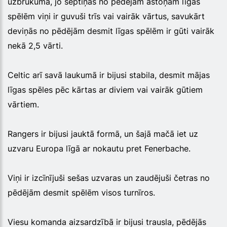
uzbrukumā, jo septiņās no pēdējām astoņām līgas
spēlēm viņi ir guvuši trīs vai vairāk vārtus, savukārt
deviņās no pēdējām desmit līgas spēlēm ir gūti vairāk
nekā 2,5 vārti.
Celtic arī savā laukumā ir bijusi stabila, desmit mājas
līgas spēles pēc kārtas ar diviem vai vairāk gūtiem
vārtiem.
Rangers ir bijusi jauktā formā, un šajā mačā iet uz
uzvaru Europa līgā ar nokautu pret Fenerbache.
Viņi ir izcīnījuši sešas uzvaras un zaudējuši četras no
pēdējām desmit spēlēm visos turnīros.
Viesu komanda aizsardzībā ir bijusi trausla, pēdējās