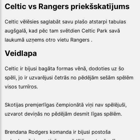
Celtic vs Rangers priekšskatījums
Celtic vēlēsies saglabāt savu plašo atstarpi tabulas
augšgalā, kad pēc tam svētdien Celtic Park savā
laukumā uzņems otro vietu Rangers .
Veidlapa
Celtic ir bijusi bagāta formas vēnā, dodoties uz šo
spēli, jo ir uzvarējusi četrās no pēdējām sešām spēlēm
visos turnīros.
Skotijas premjerlīgas čempionātā viņi nav spēlējuši,
uzvarot deviņās no pēdējām desmit līgas spēlēm.
Brendana Rodgers komanda ir bijusi postoša