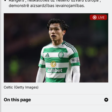
Rangers , neskatoties uz neseno uzvaru Europa ,
demonstrē aizsardzības ievainojamības.
LIVE
Celtic (Getty Images)
On this page