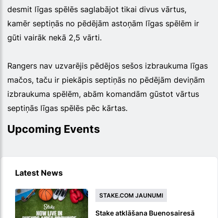
desmit līgas spēlēs saglabājot tikai divus vārtus,
kamēr septiņās no pēdējām astoņām līgas spēlēm ir
gūti vairāk nekā 2,5 vārti.
Rangers nav uzvarējis pēdējos sešos izbraukuma līgas
mačos, taču ir piekāpis septiņās no pēdējām deviņām
izbraukuma spēlēm, abām komandām gūstot vārtus
septiņās līgas spēlēs pēc kārtas.
Upcoming Events
Latest News
STAKE.COM JAUNUMI
Stake atklāšana Buenosairesā