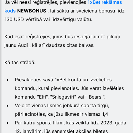
Ja vēl neesi reģistrējies, pievienojies
1xBet reklāmas
kods
NEWBONUS
, lai sāktu ar sveiciena bonusu līdz
130 USD vērtībā vai līdzvērtīgu valūtu.
Kad esat reģistrējies, jums būs iespēja laimēt pilnīgi
jaunu
Audi
, kā arī daudzas citas balvas.
Kā tas strādā:
Piesakieties savā 1xBet kontā un izvēlieties
komandu, kurai pievienoties. Jūs varat izvēlēties
komandu "Elfi", "Sniegavīri" vai " Bears ".
Veiciet vienas likmes jebkurā sporta tirgū,
pārliecinoties, ka jūsu likmes ir vismaz 1,4
Par katru sporta likmi, kas veikta līdz 2023. gada
12. janvārim, jūs saņemsiet akcijas biļetes