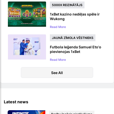
5000X REIZINĀTĀJS
1xBet kazino nedēļas spēle ir
Wukong
Read More
JAUNĀ ZĪMOLA VĒSTNIEKS
Futbola leģenda Samuel Eto'o
pievienojas 1xBet
Read More
See All
Latest news