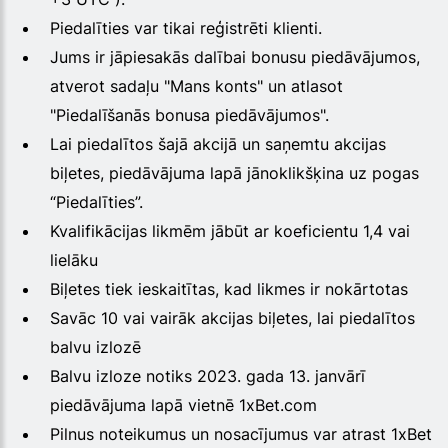
Piedalīties var tikai reģistrēti klienti.
Jums ir jāpiesakās dalībai bonusu piedāvājumos,
atverot sadaļu "Mans konts" un atlasot
"Piedalīšanās bonusa piedāvājumos".
Lai piedalītos šajā akcijā un saņemtu akcijas
biļetes, piedāvājuma lapā jānoklikšķina uz pogas
“Piedalīties”.
Kvalifikācijas likmēm jābūt ar koeficientu 1,4 vai
lielāku
Biļetes tiek ieskaitītas, kad likmes ir nokārtotas
Savāc 10 vai vairāk akcijas biļetes, lai piedalītos
balvu izlozē
Balvu izloze notiks 2023. gada 13. janvārī
piedāvājuma lapā vietnē 1xBet.com
Pilnus noteikumus un nosacījumus var atrast 1xBet