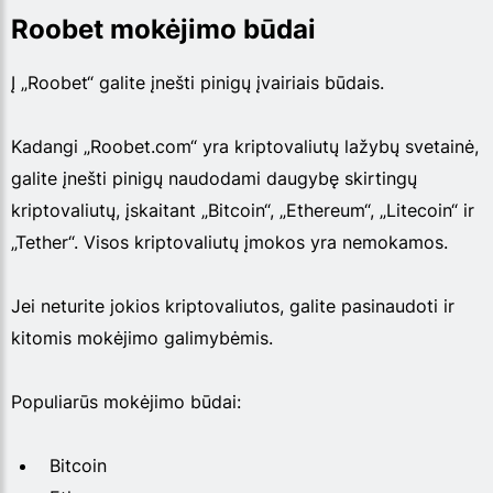
Roobet mokėjimo būdai
Į „Roobet“ galite įnešti pinigų įvairiais būdais.
Kadangi „Roobet.com“ yra kriptovaliutų lažybų svetainė,
galite įnešti pinigų naudodami daugybę skirtingų
kriptovaliutų, įskaitant „Bitcoin“, „Ethereum“, „Litecoin“ ir
„Tether“. Visos kriptovaliutų įmokos yra nemokamos.
Jei neturite jokios kriptovaliutos, galite pasinaudoti ir
kitomis mokėjimo galimybėmis.
Populiarūs mokėjimo būdai:
Bitcoin