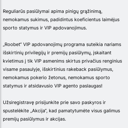
Reguliarūs pasiūlymai apima pinigų grąžinimą,
nemokamus sukimus, padidintus koeficientus laimėjus
sporto statymus ir VIP apdovanojimus.
„Roobet“ VIP apdovanojimų programa suteikia nariams
išskirtinių privilegijų ir premijų pasiūlymų, įskaitant
kvietimus į tik VIP asmenims skirtus privačius renginius
visame pasaulyje, išskirtinius rakeback pasiūlymus,
nemokamus pokerio žetonus, nemokamus sporto
statymus ir atsidavusio VIP agento paslaugas!
Užsiregistravę prisijunkite prie savo paskyros ir
spustelėkite „Akcija“, kad pamatytumėte visus galimus
premijų pasiūlymus ir akcijas.