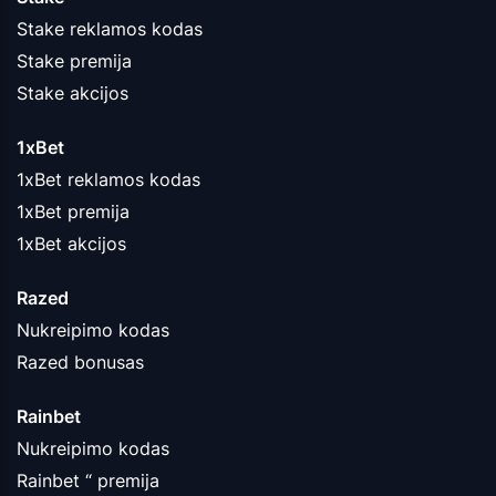
Stake reklamos kodas
Stake premija
Stake akcijos
1xBet
1xBet reklamos kodas
1xBet premija
1xBet akcijos
Razed
Nukreipimo kodas
Razed bonusas
Rainbet
Nukreipimo kodas
Rainbet “ premija