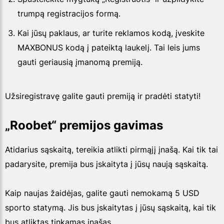
trumpą registracijos formą.
Kai jūsų paklaus, ar turite reklamos kodą, įveskite
MAXBONUS kodą į pateiktą laukelį. Tai leis jums
gauti geriausią įmanomą premiją.
Užsiregistravę galite gauti premiją ir pradėti statyti!
„Roobet“ premijos gavimas
Atidarius sąskaitą, tereikia atlikti pirmąjį įnašą. Kai tik tai
padarysite, premija bus įskaityta į jūsų naują sąskaitą.
Kaip naujas žaidėjas, galite gauti nemokamą 5 USD
sporto statymą. Jis bus įskaitytas į jūsų sąskaitą, kai tik
bus atliktas tinkamas įnašas.