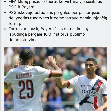
FIFA klubų pasaulio taurės ketvirtfinalyje susikaus
PSG ir Bayern .
PSG iškovojo aštuonias pergales per pastarąsias
devynerias rungtynes ir demonstravo dominuojančią
formą.
Tarp svarbiausių Bayern “ sezono akimirkų –
įspūdinga pergalė 10:0 ir stiprūs puolimo
demonstravimai.