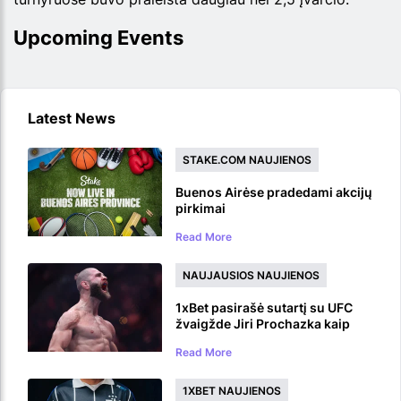
Upcoming Events
Latest News
STAKE.COM NAUJIENOS
Buenos Airėse pradedami akcijų
pirkimai
Read More
NAUJAUSIOS NAUJIENOS
1xBet pasirašė sutartį su UFC
žvaigžde Jiri Prochazka kaip
prekės ženklo ambasadoriumi
Read More
1XBET NAUJIENOS