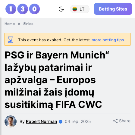
Betting Sites
LT
Home
žinios
This event has expired. Get the latest
more betting tips
PSG ir Bayern Munich“
lažybų patarimai ir
apžvalga – Europos
milžinai žais įdomų
susitikimą FIFA CWC
Share
By
Robert Norman
04 liep. 2025