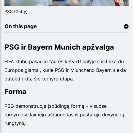
PSG (Getty)
On this page
PSG ir Bayern Munich apžvalga
FIFA klubų pasaulio taurės ketvirtfinalyje susitinka du
Europos giants , kurie PSG ir Miuncheno Bayern siekia
patekti į kitą šio turnyro etapą.
Forma
PSG demonstruoja įspūdingą formą – visuose
turnyruose laimėjo aštuonerias iš pastarųjų devynerių
rungtynių.