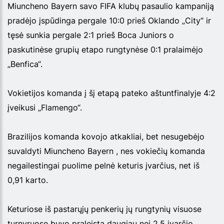
Miuncheno Bayern savo FIFA klubų pasaulio kampaniją
pradėjo įspūdinga pergale 10:0 prieš Oklando „City“ ir
tęsė sunkia pergale 2:1 prieš Boca Juniors o
paskutinėse grupių etapo rungtynėse 0:1 pralaimėjo
„Benfica“.
Vokietijos komanda į šį etapą pateko aštuntfinalyje 4:2
įveikusi „Flamengo“.
Brazilijos komanda kovojo atkakliai, bet nesugebėjo
suvaldyti Miuncheno Bayern , nes vokiečių komanda
negailestingai puolime pelnė keturis įvarčius, net iš
0,91 karto.
Keturiose iš pastarųjų penkerių jų rungtynių visuose
turnyruose buvo praleista daugiau nei 2,5 įvarčio.