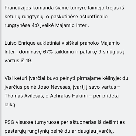
Prancūzijos komanda šiame turnyre laimėjo trejas iš
keturių rungtynių, o paskutinėse aštuntfinalio
rungtynėse 4:0 įveikė Majamio Inter .
Luiso Enrique auklėtiniai visiškai pranoko Majamio
Inter , dominavę 67% taiklumu ir pataikę 9 smūgius į
vartus iš 19.
Visi keturi įvarčiai buvo pelnyti pirmajame kėlinyje: du
įvarčius pelnė Joao Nevesas, įvartį į savo vartus –
Thomas Avilesas, o Achrafas Hakimi – per pridėtą
laiką.
PSG visuose turnyruose per aštuonerias iš dešimties
pastarųjų rungtynių pelnė du ar daugiau įvarčių.