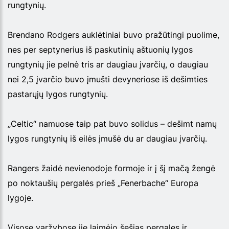
rungtynių.
Brendano Rodgers auklėtiniai buvo pražūtingi puolime,
nes per septynerius iš paskutinių aštuonių lygos
rungtynių jie pelnė tris ar daugiau įvarčių, o daugiau
nei 2,5 įvarčio buvo įmušti devyneriose iš dešimties
pastarųjų lygos rungtynių.
„Celtic“ namuose taip pat buvo solidus – dešimt namų
lygos rungtynių iš eilės įmušė du ar daugiau įvarčių.
Rangers žaidė nevienodoje formoje ir į šį mačą žengė
po noktaušių pergalės prieš „Fenerbache“ Europa
lygoje.
Visose varžybose jie laimėjo šešias pergales ir