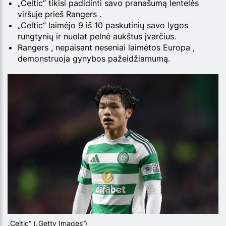
„Celtic“ tikisi padidinti savo pranašumą lentelės
viršuje prieš Rangers .
„Celtic“ laimėjo 9 iš 10 paskutinių savo lygos
rungtynių ir nuolat pelnė aukštus įvarčius.
Rangers , nepaisant neseniai laimėtos Europa ,
demonstruoja gynybos pažeidžiamumą.
„Celtic“ („Getty Images“)