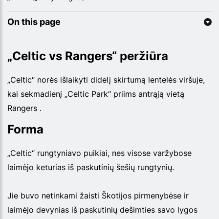
On this page
„Celtic vs Rangers“ peržiūra
„Celtic“ norės išlaikyti didelį skirtumą lentelės viršuje,
kai sekmadienį „Celtic Park“ priims antrąją vietą
Rangers .
Forma
„Celtic“ rungtyniavo puikiai, nes visose varžybose
laimėjo keturias iš paskutinių šešių rungtynių.
Jie buvo netinkami žaisti Škotijos pirmenybėse ir
laimėjo devynias iš paskutinių dešimties savo lygos