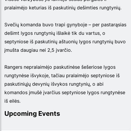
pralaimėjo keturias iš paskutinių dešimties rungtynių.
Svečių komanda buvo trapi gynyboje – per pastarąsias
dešimt lygos rungtynių išlaikė tik du vartus, o
septyniose iš paskutinių aštuonių lygos rungtynių buvo
įmušta daugiau nei 2,5 įvarčio.
Rangers nepralaimėjo paskutinėse šešeriose lygos
rungtynėse išvykoje, tačiau pralaimėjo septyniose iš
paskutiniųjų devynių išvykos rungtynių, o abi
komandos įmušė įvarčius septyniose lygos rungtynėse
iš eilės.
Upcoming Events