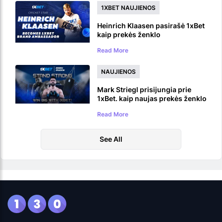
1XBET NAUJIENOS
Heinrich Klaasen pasirašė 1xBet
kaip prekės ženklo
ambasadorius
Read More
NAUJIENOS
Mark Striegl prisijungia prie
1xBet. kaip naujas prekės ženklo
ambasadorius
Read More
See All