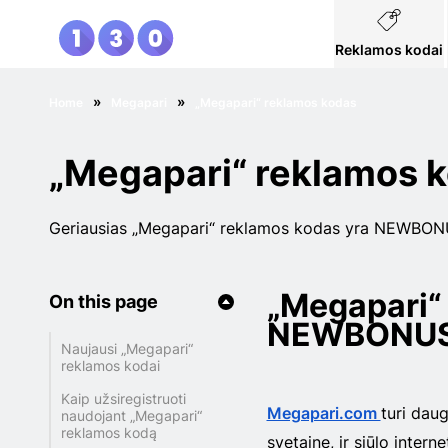
Reklamos kodai
Home
Megapari
„Megapari“ reklamos kodas
„Megapari“ reklamos 
Geriausias „Megapari“ reklamos kodas yra NEWBONUS .
„Megapari“
On this page
NEWBONUS –
Naujausi „Megapari“
reklamos kodai
Kaip užsiregistruoti
Megapari.com
turi dau
naudojant „Megapari“
reklamos kodą
svetaine, ir siūlo inter