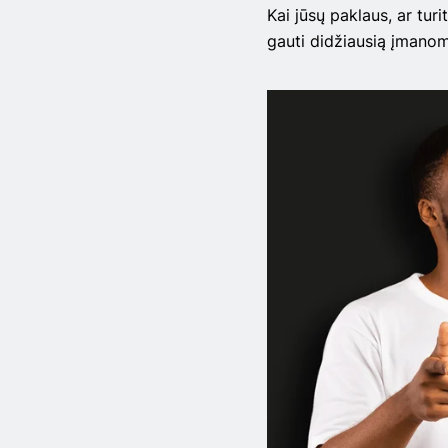
Kai jūsų paklaus, ar tur
gauti didžiausią įmanom