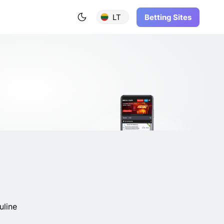
Betting Sites
LT
uline