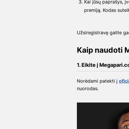
Kai jūsų paprašys, 
premiją. Kodas sutei
Užsiregistravę galite gau
Kaip naudoti 
Eikite į Megapari.
Norėdami patekti į
ofic
nuorodas.