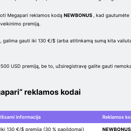
udoti Megapari reklamos kodą
NEWBONUS
, kad gautumėte
veikinimo premiją.
, galima gauti iki 130 €/$ (arba atitinkamą sumą kita valiut
 1500 USD premiją, be to, užsiregistravę galite gauti nemo
apari“ reklamos kodai
Išsami informacija
Reklamos ko
Iki 130 €/$ premija (30 % papildomai)
NEWBONUS