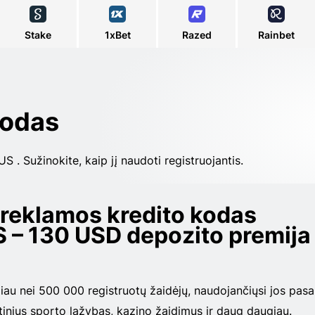
Stake
1xBet
Razed
Rainbet
kodas
 Sužinokite, kaip jį naudoti registruojantis.
 reklamos kredito kodas
 130 USD depozito premija
giau nei 500 000 registruotų žaidėjų, naudojančiųsi jos pasa
netinius sporto lažybas, kazino žaidimus ir daug daugiau.