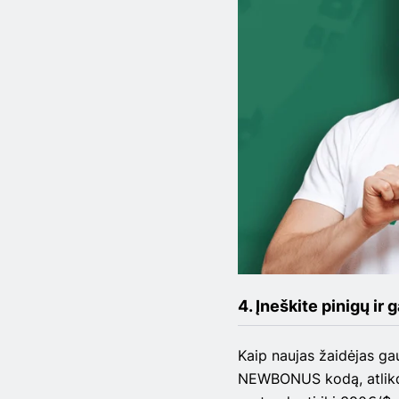
Įneškite pinigų ir 
Kaip naujas žaidėjas ga
NEWBONUS kodą, atlikda