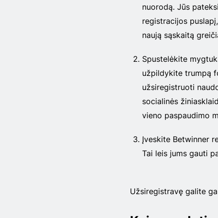
nuorodą. Jūs pateksit
registracijos puslapį,
naują sąskaitą greiči
Spustelėkite mygtuką 
užpildykite trumpą f
užsiregistruoti naud
socialinės žiniasklai
vieno paspaudimo m
Įveskite Betwinner 
Tai leis jums gauti 
Užsiregistravę galite gau