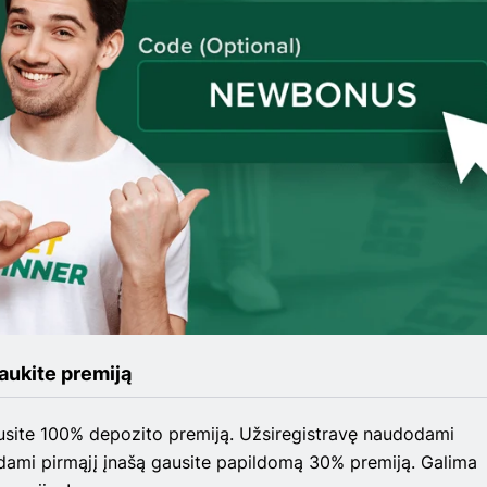
gaukite premiją
usite 100% depozito premiją. Užsiregistravę naudodami
mi pirmąjį įnašą gausite papildomą 30% premiją. Galima