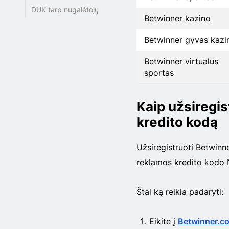
DUK tarp nugalėtojų
Betwinner kazino
Betwinner gyvas kazi
Betwinner virtualus
sportas
Kaip užsiregi
kredito kodą
Užsiregistruoti Betwinne
reklamos kredito kodo
Štai ką reikia padaryti:
Eikite į
Betwinner.