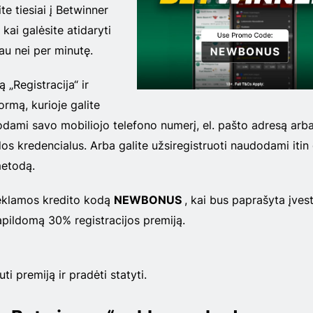
e tiesiai į Betwinner
 kai galėsite atidaryti
au nei per minutę.
„Registracija“ ir
ormą, kurioje galite
odami savo mobiliojo telefono numerį, el. pašto adresą arb
dos kredencialus. Arba galite užsiregistruoti naudodami itin 
etodą.
reklamos kredito kodą
NEWBONUS
, kai bus paprašyta įvest
papildomą 30% registracijos premiją.
ti premiją ir pradėti statyti.