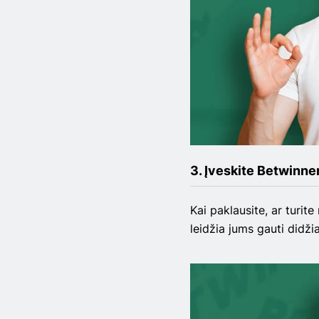
Įveskite Betwinne
Kai paklausite, ar turi
leidžia jums gauti didži