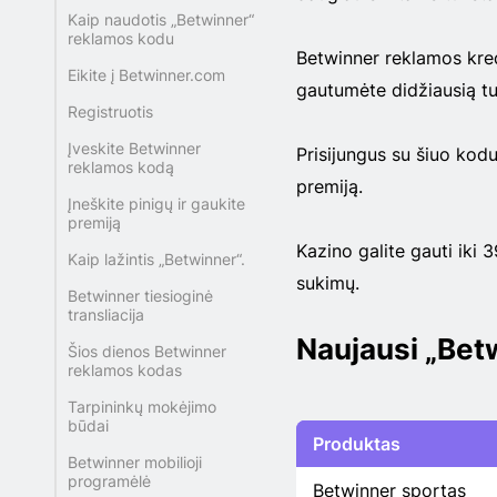
Kaip naudotis „Betwinner“
reklamos kodu
Betwinner reklamos kr
Eikite į Betwinner.com
gautumėte didžiausią tu
Registruotis
Įveskite Betwinner
Prisijungus su šiuo kodu
reklamos kodą
premiją.
Įneškite pinigų ir gaukite
premiją
Kazino galite gauti iki
Kaip lažintis „Betwinner“.
sukimų.
Betwinner tiesioginė
transliacija
Naujausi „Bet
Šios dienos Betwinner
reklamos kodas
Tarpininkų mokėjimo
būdai
Produktas
Betwinner mobilioji
programėlė
Betwinner sportas