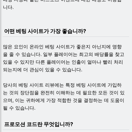
니다.
 어떤 베팅 사이트가 가장 좋습니까?
많은 요인이 온라인 베팅 사이트가 좋은지 아닌지에 영향
을 줄 수 있습니다. 일부 플레이어는 최고의 배당률을 찾고
있을 수 있지만 다른 플레이어는 인출이 얼마나 빨리 처리
되는지에 더 관심이 있을 수 있습니다.
당사의 베팅 사이트 리뷰에는 특정 베팅 사이트에 가입하
는 것의 장단점을 완전히 이해하는 데 필요한 모든 것이 있
으며, 이는 귀하에게 가장 적합한 것을 결정하는 데 도움이
될 수 있습니다.
 프로모션 코드란 무엇입니까?