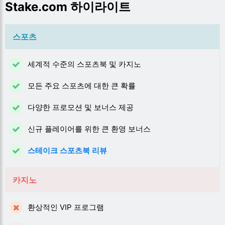
Stake.com 하이라이트
스포츠
세계적 수준의 스포츠북 및 카지노
모든 주요 스포츠에 대한 큰 확률
다양한 프로모션 및 보너스 제공
신규 플레이어를 위한 큰 환영 보너스
스테이크 스포츠북 리뷰
카지노
환상적인 VIP 프로그램