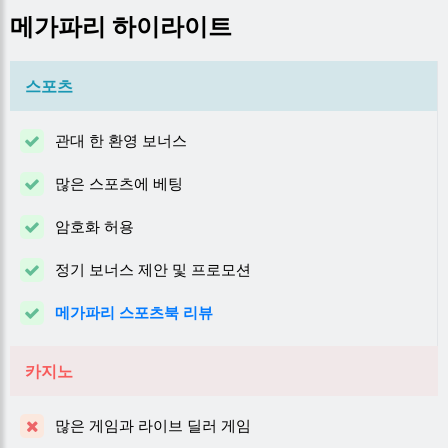
메가파리 하이라이트
스포츠
관대 한 환영 보너스
많은 스포츠에 베팅
암호화 허용
정기 보너스 제안 및 프로모션
메가파리 스포츠북 리뷰
카지노
많은 게임과 라이브 딜러 게임