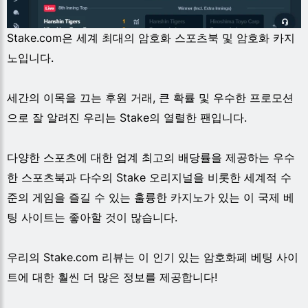
Stake.com은 세계 최대의 암호화 스포츠북 및 암호화 카지
노입니다.
세간의 이목을 끄는 후원 거래, 큰 확률 및 우수한 프로모션
으로 잘 알려진 우리는 Stake의 열렬한 팬입니다.
다양한 스포츠에 대한 업계 최고의 배당률을 제공하는 우수
한 스포츠북과 다수의 Stake 오리지널을 비롯한 세계적 수
준의 게임을 즐길 수 있는 훌륭한 카지노가 있는 이 국제 베
팅 사이트는 좋아할 것이 많습니다.
우리의 Stake.com 리뷰는 이 인기 있는 암호화폐 베팅 사이
트에 대한 훨씬 더 많은 정보를 제공합니다!