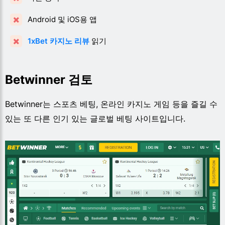
Android 및 iOS용 앱
1xBet 카지노 리뷰
읽기
Betwinner 검토
Betwinner는 스포츠 베팅, 온라인 카지노 게임 등을 즐길 수
있는 또 다른 인기 있는 글로벌 베팅 사이트입니다.