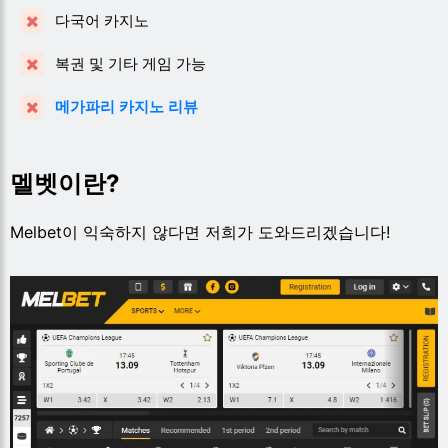
다국어 카지노
복권 및 기타 게임 가능
메가파리 카지노 리뷰
멜벳이란?
Melbet이 익숙하지 않다면 저희가 도와드리겠습니다!