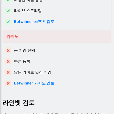
라이브 스트리밍
Betwinner 스포츠 검토
카지노
큰 게임 선택
빠른 등록
많은 라이브 딜러 게임
Betwinner 카지노 검토
라인벳 검토