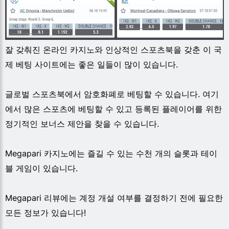
잘 갖춰진 온라인 카지노와 인상적인 스포츠북을 갖춘 이 국
제 베팅 사이트에는 좋은 일들이 많이 있습니다.
글로벌 스포츠북에서 암호화폐로 베팅할 수 있습니다. 여기
에서 많은 스포츠에 베팅할 수 있고 등록된 플레이어를 위한
정기적인 보너스 제안을 찾을 수 있습니다.
Megapari 카지노에는 즐길 수 있는 수천 개의 슬롯과 테이
블 게임이 있습니다.
Megapari 리뷰에는 계정 개설 여부를 결정하기 전에 필요한
모든 정보가 있습니다!