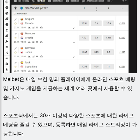
Melbet은 매일 수천 명의 플레이어에게 온라인 스포츠 베팅
및 카지노 게임을 제공하는 세계 여러 곳에서 사용할 수 있
습니다.
스포츠북에서는 30개 이상의 다양한 스포츠에 대한 라이브
베팅을 즐길 수 있으며, 등록하면 매일 라이브 스트리밍이 가
능합니다.