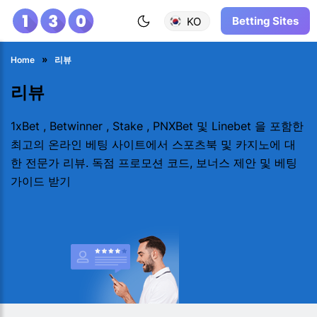
Betting Sites
KO
Home
리뷰
리뷰
1xBet , Betwinner , Stake , PNXBet 및 Linebet 을 포함한
최고의 온라인 베팅 사이트에서 스포츠북 및 카지노에 대
한 전문가 리뷰. 독점 프로모션 코드, 보너스 제안 및 베팅
가이드 받기