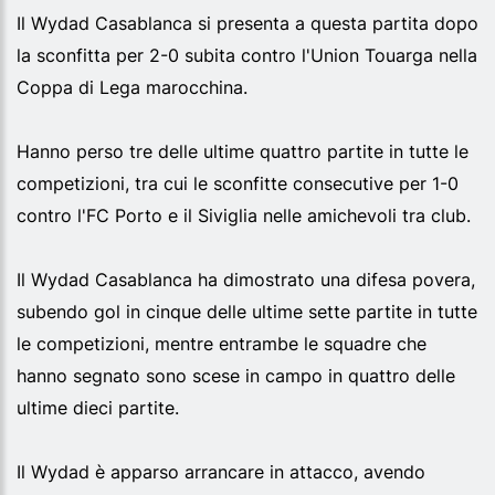
Il Wydad Casablanca si presenta a questa partita dopo
la sconfitta per 2-0 subita contro l'Union Touarga nella
Coppa di Lega marocchina.
Hanno perso tre delle ultime quattro partite in tutte le
competizioni, tra cui le sconfitte consecutive per 1-0
contro l'FC Porto e il Siviglia nelle amichevoli tra club.
Il Wydad Casablanca ha dimostrato una difesa povera,
subendo gol in cinque delle ultime sette partite in tutte
le competizioni, mentre entrambe le squadre che
hanno segnato sono scese in campo in quattro delle
ultime dieci partite.
Il Wydad è apparso arrancare in attacco, avendo