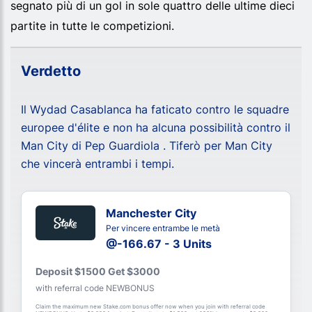
segnato più di un gol in sole quattro delle ultime dieci
partite in tutte le competizioni.
Verdetto
Il Wydad Casablanca ha faticato contro le squadre
europee d'élite e non ha alcuna possibilità contro il
Man City di Pep Guardiola . Tiferò per Man City
che vincerà entrambi i tempi.
Manchester City
Per vincere entrambe le metà
@-166.67 - 3 Units
Deposit $1500 Get $3000
with referral code NEWBONUS
Claim the maximum new Stake.com bonus offer now when you join with referral code