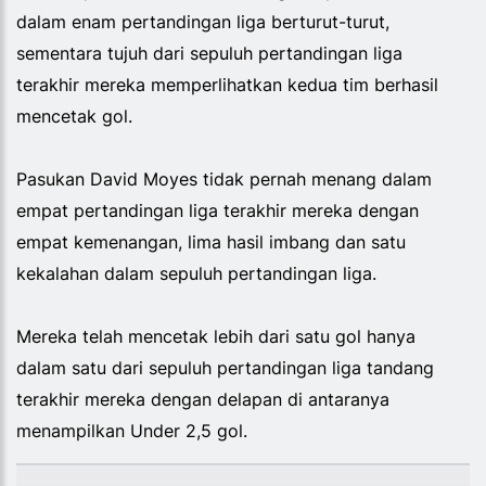
dalam enam pertandingan liga berturut-turut,
sementara tujuh dari sepuluh pertandingan liga
terakhir mereka memperlihatkan kedua tim berhasil
mencetak gol.
Pasukan David Moyes tidak pernah menang dalam
empat pertandingan liga terakhir mereka dengan
empat kemenangan, lima hasil imbang dan satu
kekalahan dalam sepuluh pertandingan liga.
Mereka telah mencetak lebih dari satu gol hanya
dalam satu dari sepuluh pertandingan liga tandang
terakhir mereka dengan delapan di antaranya
menampilkan Under 2,5 gol.