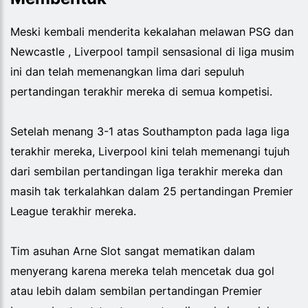
Meski kembali menderita kekalahan melawan PSG dan
Newcastle , Liverpool tampil sensasional di liga musim
ini dan telah memenangkan lima dari sepuluh
pertandingan terakhir mereka di semua kompetisi.
Setelah menang 3-1 atas Southampton pada laga liga
terakhir mereka, Liverpool kini telah memenangi tujuh
dari sembilan pertandingan liga terakhir mereka dan
masih tak terkalahkan dalam 25 pertandingan Premier
League terakhir mereka.
Tim asuhan Arne Slot sangat mematikan dalam
menyerang karena mereka telah mencetak dua gol
atau lebih dalam sembilan pertandingan Premier