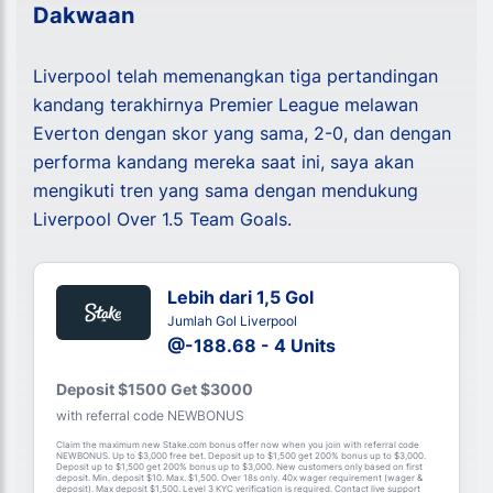
Dakwaan
Liverpool telah memenangkan tiga pertandingan
kandang terakhirnya Premier League melawan
Everton dengan skor yang sama, 2-0, dan dengan
performa kandang mereka saat ini, saya akan
mengikuti tren yang sama dengan mendukung
Liverpool Over 1.5 Team Goals.
Lebih dari 1,5 Gol
Jumlah Gol Liverpool
@-188.68 - 4 Units
Deposit $1500 Get $3000
with referral code NEWBONUS
Claim the maximum new Stake.com bonus offer now when you join with referral code
NEWBONUS. Up to $3,000 free bet. Deposit up to $1,500 get 200% bonus up to $3,000.
Deposit up to $1,500 get 200% bonus up to $3,000. New customers only based on first
deposit. Min. deposit $10. Max. $1,500. Over 18s only. 40x wager requirement (wager &
deposit). Max deposit $1,500. Level 3 KYC verification is required. Contact live support