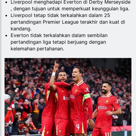
Liverpool menghadapi Everton di Derby Merseyside
, dengan tujuan untuk memperkuat keunggulan liga.
Liverpool tetap tidak terkalahkan dalam 25
pertandingan Premier League terakhir dan kuat di
kandang.
Everton tidak terkalahkan dalam sembilan
pertandingan liga tetapi berjuang dengan
kelemahan pertahanan.