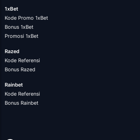
1xBet
Kode Promo 1xBet
Bonus 1xBet
Promosi 1xBet
Razed
Kode Referensi
Bonus Razed
Rainbet
Kode Referensi
Bonus Rainbet