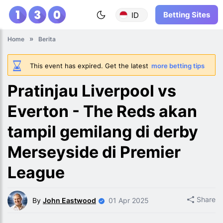
Betting Sites
ID
Home
Berita
This event has expired. Get the latest
more betting tips
Pratinjau Liverpool vs
Everton - The Reds akan
tampil gemilang di derby
Merseyside di Premier
League
Share
By
John Eastwood
01 Apr 2025