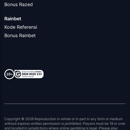
Bonus Razed
Rainbet
Kode Referensi
Bonus Rainbet
Copyright © 2026 Reproduction in whole or in part in any form or medium
without express written permission is prohibited. Players must be 18 or over
and located in jurisdictions where online gambling is legal. Please play