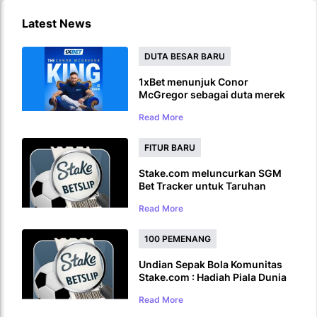
Latest News
DUTA BESAR BARU
1xBet menunjuk Conor
McGregor sebagai duta merek
global menjelang kembalinya
Read More
dia ke UFC
FITUR BARU
Stake.com meluncurkan SGM
Bet Tracker untuk Taruhan
Berganda pada Pertandingan
Read More
yang Sama.
100 PEMENANG
Undian Sepak Bola Komunitas
Stake.com : Hadiah Piala Dunia
Senilai $100.000
Read More