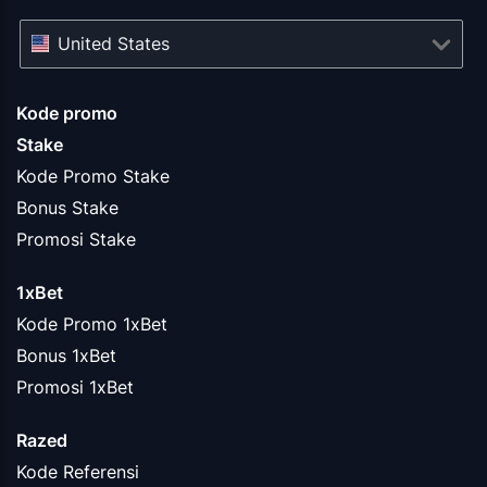
United States
Kode promo
Stake
Kode Promo Stake
Bonus Stake
Promosi Stake
1xBet
Kode Promo 1xBet
Bonus 1xBet
Promosi 1xBet
Razed
Kode Referensi