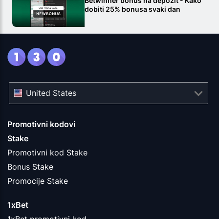
Betwinner bonus na depozit - Kako
dobiti 25% bonusa svaki dan
United States
Promotivni kodovi
Stake
Promotivni kod Stake
Bonus Stake
Promocije Stake
1xBet