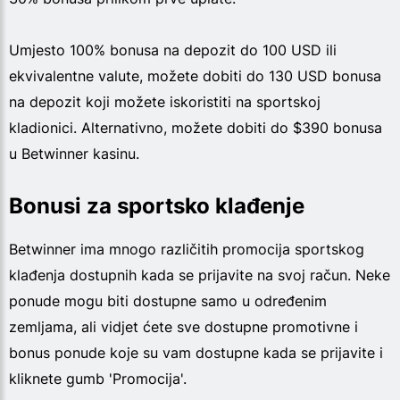
Umjesto 100% bonusa na depozit do 100 USD ili
ekvivalentne valute, možete dobiti do 130 USD bonusa
na depozit koji možete iskoristiti na sportskoj
kladionici. Alternativno, možete dobiti do $390 bonusa
u Betwinner kasinu.
Bonusi za sportsko klađenje
Betwinner ima mnogo različitih promocija sportskog
klađenja dostupnih kada se prijavite na svoj račun. Neke
ponude mogu biti dostupne samo u određenim
zemljama, ali vidjet ćete sve dostupne promotivne i
bonus ponude koje su vam dostupne kada se prijavite i
kliknete gumb 'Promocija'.