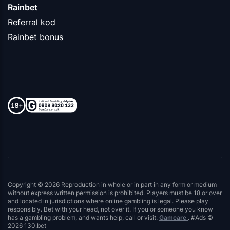
Rainbet
Referral kod
Rainbet bonus
Copyright © 2026 Reproduction in whole or in part in any form or medium
without express written permission is prohibited. Players must be 18 or over
and located in jurisdictions where online gambling is legal. Please play
responsibly. Bet with your head, not over it. If you or someone you know
has a gambling problem, and wants help, call or visit:
Gamcare
. #Ads ©
2026 130.bet