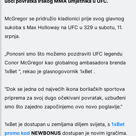
uoči povratka irskog MMA umjetnika u UFC.
McGregor se pridružio kladionici prije svog glavnog
sukoba s Max Holloway na UFC u 329 u subotu, 11.
srpnja.
„Ponosni smo što možemo pozdraviti UFC legendu
Conor McGregor kao globalnog ambasadora brenda
1xBet “, rekao je glasnogovornik 1xBet .
"Dok se jedna od najvećih ikona borilačkih sportova
priprema za svoj dugo očekivani povratak, uzbuđeni
smo što zajedno započinjemo ovo novo poglavlje."
1xBet je dostupan u zemljama diljem svijeta, s
1xBet
promo kod
NEWBONUS
dostupan je novim igračima.