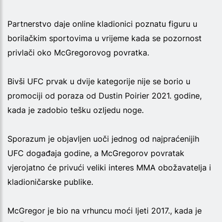
Partnerstvo daje online kladionici poznatu figuru u
borilačkim sportovima u vrijeme kada se pozornost
privlači oko McGregorovog povratka.
Bivši UFC prvak u dvije kategorije nije se borio u
promociji od poraza od Dustin Poirier 2021. godine,
kada je zadobio tešku ozljedu noge.
Sporazum je objavljen uoči jednog od najpraćenijih
UFC događaja godine, a McGregorov povratak
vjerojatno će privući veliki interes MMA obožavatelja i
kladioničarske publike.
McGregor je bio na vrhuncu moći ljeti 2017., kada je