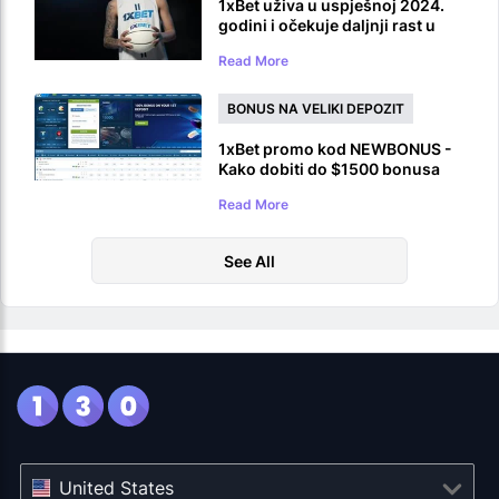
1xBet uživa u uspješnoj 2024.
godini i očekuje daljnji rast u
2025. godini
Read More
BONUS NA VELIKI DEPOZIT
1xBet promo kod NEWBONUS -
Kako dobiti do $1500 bonusa
Read More
See All
United States