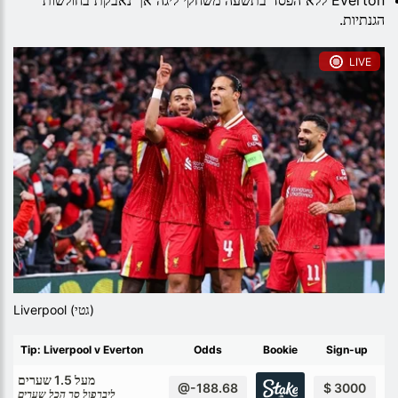
Everton ללא הפסד בתשעה משחקי ליגה אך נאבקת בחולשות
הגנתיות.
LIVE
Liverpool (גטי)
Tip: Liverpool v Everton
Odds
Bookie
Sign-up
מעל 1.5 שערים
@-188.68
$ 3000
ליברפול סך הכל שערים