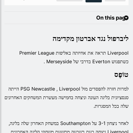
On this page
ליברפול נגד אברטון מקדימה
Liverpool תראה את אחיזתה באליפות Premier League
כשתפגוש Everton בדרבי של Merseyside .
טוֹפֶס
למרות חזרה להפסדים מול PSG Newcastle , Liverpool הייתה
סנסציונית בליגה העונה וניצחה בחמישה מעשרת המשחקים האחרונים
שלה בכל המסגרות.
לאחר ניצחון 3-1 על Southampton במשחק האחרון שלה בליגה,
Liverpool ניצחה כעת בשבעה מתשעת משחקי הליגה האחרונים