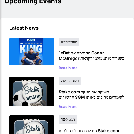
Upcoming Events
Latest News
שגריר חדש
1xBet מחתימה את Conor
McGregor כשגריר מותג עולמי לקראת
חזרתו ל- UFC
Read More
תכונה חדשה
Stake.com משיקה את מעקב
ההימורים SGM להימורים מרובים באותו
משחק
Read More
100 זוכים
הגרלת כדורגל קהילתית Stake.com :