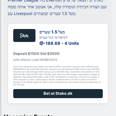
ועם הצורה הביתית הנוכחית שלה, אני אעקוב אחר אותה מגמה
עם Liverpool מעל 1.5 שערים קבוצתיים.
מעל 1.5 שערים
ליברפול סך הכל שערים
@-188.68 - 4 Units
Deposit $1500 Get $3000
with referral code NEWBONUS
Claim the maximum new Stake.com bonus offer now when you join with referral code
NEWBONUS. Up to $3,000 free bet. Deposit up to $1,500 get 200% bonus up to $3,000.
Deposit up to $1,500 get 200% bonus up to $3,000. New customers only based on first
deposit. Min. deposit $10. Max. $1,500. Over 18s only. 40x wager requirement (wager &
deposit). Max deposit $1,500. Level 3 KYC verification is required. Contact live support
after deposit to claim. 200% bonus will be credited within 24-48 hrs. Bonus works in
tandem with Stake's general T&Cs. Once activated you can check rollover progression in
the VIP tab.
Bet at Stake.dk