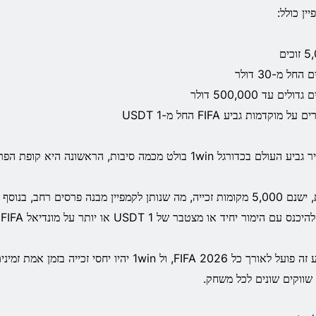
ין כולל:
וכים
החל מ-30 דולר
דולים עד 500,000 דולר
 על מוקדמות גביע FIFA החל מ-1 USDT
עולם בכדורגל 1win בולט מכמה סיבות, הראשונה היא קופת הפרסים הגדולה.
שנית, ישנם 5,000 מקומות זכייה, מה שנותן לקמפיין מבנה פרסים רחב, בנ
נס עם הימור יחיד או מצטבר של 1 USDT או יותר על מונדיאל FIFA ביחס של 1.5+.
מבצע זה פועל לאורך כל FIFA 2026, ול 1win יהיו יחסי ז