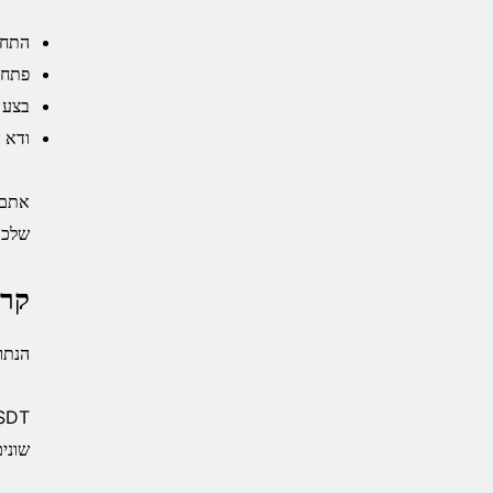
התחבר ל
פתחו
בצע ה
ודא שההימור
אתם 
שלכם
קרן פרס
הנתון ה
שונים