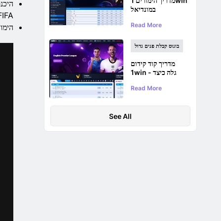
מדריך הימורים 1win
במונדיאל
FIFA
Read More
הימור
בונוס קבלת פנים גדול
מדריך קוד קידום
1win - גלה כיצד
לקבל את בונוס קבלת
Read More
הפנים שלך
See All