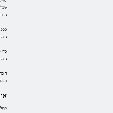
שחקנ
הגדול של 00
הימור
הימור של 1 USDT ומעל
הימו
מעמד
איך
תהלי