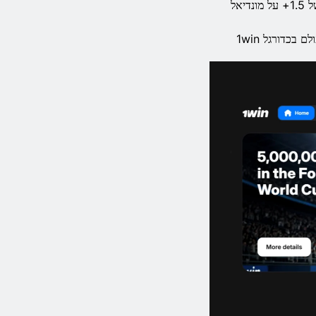
היכנסו על ידי ביצוע הימור יחיד או הימור מצטבר של 1 USDT או יותר ביחס של 1.5+ על מונדיאל
בכדורגל 1win