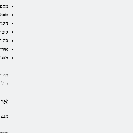
מספר
טווח
הימור
סיכוי
סוג ה
אירו
מכני
דף ה
בכל 
איך
מבצע גביע העול