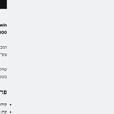
,000,000
פיפ"א.
שחקנ
בונו
פרט
קידו
קרן 