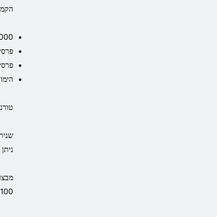
הקמפי
5,000 ז
פרסים 
פרסים ג
הימורים
טורניר גביע ה
ניתן להיכ
100 שווקים שונים לכל משחק.