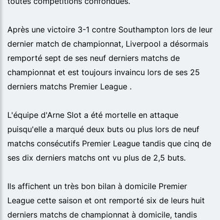
toutes compétitions confondues.
Après une victoire 3-1 contre Southampton lors de leur
dernier match de championnat, Liverpool a désormais
remporté sept de ses neuf derniers matchs de
championnat et est toujours invaincu lors de ses 25
derniers matchs Premier League .
L'équipe d'Arne Slot a été mortelle en attaque
puisqu'elle a marqué deux buts ou plus lors de neuf
matchs consécutifs Premier League tandis que cinq de
ses dix derniers matchs ont vu plus de 2,5 buts.
Ils affichent un très bon bilan à domicile Premier
League cette saison et ont remporté six de leurs huit
derniers matchs de championnat à domicile, tandis