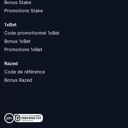
Bonus Stake
Promotions Stake
1xBet
Code promotionnel 1xBet
Bonus 1xBet
Promotions 1xBet
Razed
Code de référence
Bonus Razed