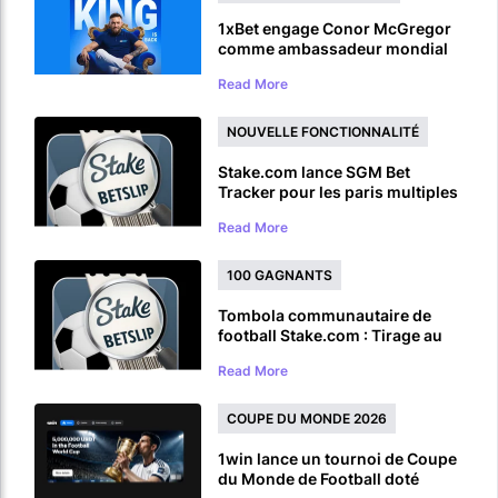
1xBet engage Conor McGregor
comme ambassadeur mondial
de la marque avant son retour à
Read More
UFC
NOUVELLE FONCTIONNALITÉ
Stake.com lance SGM Bet
Tracker pour les paris multiples
sur un même match
Read More
100 GAGNANTS
Tombola communautaire de
football Stake.com : Tirage au
sort d’un prix de 100 000 $ pour
Read More
la Coupe du monde
COUPE DU MONDE 2026
1win lance un tournoi de Coupe
du Monde de Football doté