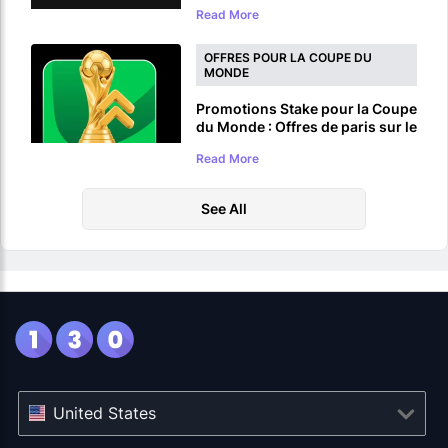
d'une cagnotte de 5 000 000
Read More
USDT .
OFFRES POUR LA COUPE DU
MONDE
Promotions Stake pour la Coupe
du Monde : Offres de paris sur le
football pour la Coupe du
Read More
Monde 2026
See All
United States