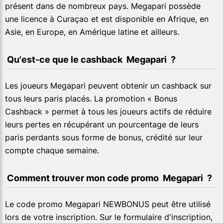
présent dans de nombreux pays. Megapari possède
une licence à Curaçao et est disponible en Afrique, en
Asie, en Europe, en Amérique latine et ailleurs.
 Qu'est-ce que le cashback  Megapari  ?
Les joueurs Megapari peuvent obtenir un cashback sur
tous leurs paris placés. La promotion « Bonus
Cashback » permet à tous les joueurs actifs de réduire
leurs pertes en récupérant un pourcentage de leurs
paris perdants sous forme de bonus, crédité sur leur
compte chaque semaine.
 Comment trouver mon code promo  Megapari  ?
Le code promo Megapari NEWBONUS peut être utilisé
lors de votre inscription. Sur le formulaire d'inscription,