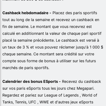
Cashback hebdomadaire -
Placez des paris sportifs
tout au long de la semaine et recevez un cashback en
fin de semaine. Le montant que vous recevrez est
calculé en additionnant la valeur de chaque pari sportif
placé la semaine précédente. Le cashback est versé à
un taux de 3 % et vous pouvez réclamer jusqu'à 1 000 $
chaque semaine. Ce montant sera crédité sur votre
compte sous forme de bonus à utiliser sur les futurs
marchés de paris sportifs.
Calendrier des bonus ESports -
Recevez du cashback
sur vos paris eSports tous les jours chez Megapari.
Regardez et pariez sur League of Legends , World of
Tanks, Tennis, UFC , WWE et d'autres jeux eSports