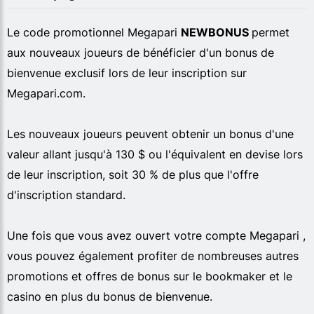
Le code promotionnel Megapari
NEWBONUS
permet
aux nouveaux joueurs de bénéficier d'un bonus de
bienvenue exclusif lors de leur inscription sur
Megapari.com.
Les nouveaux joueurs peuvent obtenir un bonus d'une
valeur allant jusqu'à 130 $ ou l'équivalent en devise lors
de leur inscription, soit 30 % de plus que l'offre
d'inscription standard.
Une fois que vous avez ouvert votre compte Megapari ,
vous pouvez également profiter de nombreuses autres
promotions et offres de bonus sur le bookmaker et le
casino en plus du bonus de bienvenue.