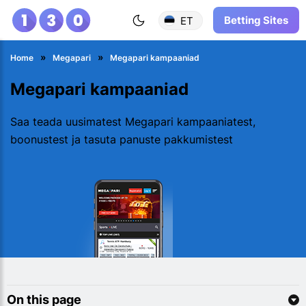
Betting Sites
ET
Home
Megapari
Megapari kampaaniad
Megapari kampaaniad
Saa teada uusimatest Megapari kampaaniatest,
boonustest ja tasuta panuste pakkumistest
On this page