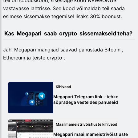
teil on sooduskood, sisestage kood NEWBONUS
vastavasse lahtrisse. See kood võimaldab teil saada
esimese sissemakse tegemisel lisaks 30% boonust.
 Kas  Megapari  saab  crypto  sissemakseid teha?
Jah, Megapari mängijad saavad panustada Bitcoin ,
Ethereum ja teiste crypto .
Kihlveod
Megapari Telegram link – tehke
sõpradega vesteldes panuseid
Maailmameistrivõistluste kihlveod
Megapari maailmameistrivõistluste