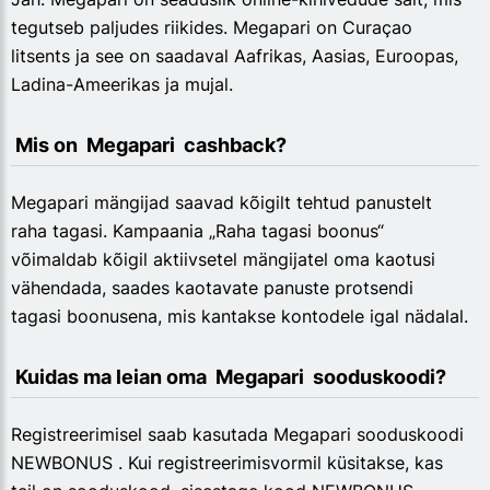
tegutseb paljudes riikides. Megapari on Curaçao
litsents ja see on saadaval Aafrikas, Aasias, Euroopas,
Ladina-Ameerikas ja mujal.
 Mis on  Megapari  cashback?
Megapari mängijad saavad kõigilt tehtud panustelt
raha tagasi. Kampaania „Raha tagasi boonus“
võimaldab kõigil aktiivsetel mängijatel oma kaotusi
vähendada, saades kaotavate panuste protsendi
tagasi boonusena, mis kantakse kontodele igal nädalal.
 Kuidas ma leian oma  Megapari  sooduskoodi?
Registreerimisel saab kasutada Megapari sooduskoodi
NEWBONUS . Kui registreerimisvormil küsitakse, kas