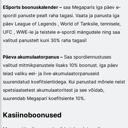
ESports boonuskalender –
saa Megaparis iga päev e-
spordi panuste pealt raha tagasi. Vaata ja panusta iga
päev League of Legends , World of Tanksile, tennisele,
UFC , WWE-le ja teistele e-spordi mängudele ning saa
valitud panustelt kuni 30% raha tagasi!
Päeva akumulaatorpanus –
Saa spordiennustuses
valitud mitmikpanustele lisaks 10% boonust. Iga päev
leiad valiku eel- ja live-akumulaatorpanuseid
suurendatud koefitsientidega. Kui panustad mõnele neist
spetsiaalsetest akumulaatoritest ja see võidab,
suurendab Megapari koefitsiente 10%.
Kasiinoboonused