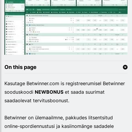
On this page
Kasutage Betwinner.com is registreerumisel Betwinner
sooduskoodi
NEWBONUS
et saada suurimat
saadaolevat tervitusboonust.
Betwinner on ülemaailmne, pakkudes litsentsitud
online-spordiennustusi ja kasiinomänge sadadele