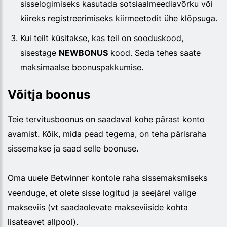
sisselogimiseks kasutada sotsiaalmeediavõrku või
kiireks registreerimiseks kiirmeetodit ühe klõpsuga.
Kui teilt küsitakse, kas teil on sooduskood,
sisestage
NEWBONUS
kood. Seda tehes saate
maksimaalse boonuspakkumise.
Võitja boonus
Teie tervitusboonus on saadaval kohe pärast konto
avamist. Kõik, mida pead tegema, on teha pärisraha
sissemakse ja saad selle boonuse.
Oma uuele Betwinner kontole raha sissemaksmiseks
veenduge, et olete sisse logitud ja seejärel valige
makseviis (vt saadaolevate makseviiside kohta
lisateavet allpool).