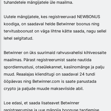
tuhandetele mängijatele üle maailma.
Uutele mängijatele, kes registreeruvad NEWBONUS
koodiga, on saadaval helde Betwinner boonus ning
tervitusboonust on väga lihtne kätte saada, nagu sellel
lehel selgitatud.
Betwinner on üks suurimaid rahvusvahelisi kihlveosaite
maailmas. Pärast registreerumist saate nautida
spordiennustusi, otseülekannet, kasiinomänge ja palju
muud. Reaalajas klienditugi on saadaval 24 tundi
ööpäevas ning Betwinner.com is saate panustada
crypto ja paljude muude makseviiside abil.
Loe edasi, et saada lisateavet Betwinner
registreerumise ja uue mängija boonuse taotlemise