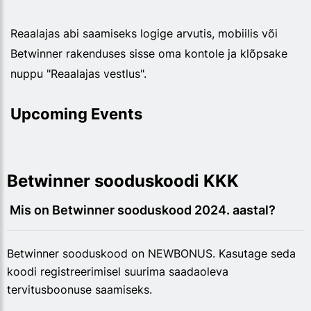
Reaalajas abi saamiseks logige arvutis, mobiilis või
Betwinner rakenduses sisse oma kontole ja klõpsake
nuppu "Reaalajas vestlus".
Upcoming Events
Betwinner sooduskoodi KKK
 Mis on Betwinner sooduskood 2024. aastal?
Betwinner sooduskood on NEWBONUS. Kasutage seda
koodi registreerimisel suurima saadaoleva
tervitusboonuse saamiseks.