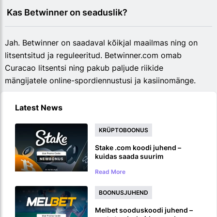
 Kas Betwinner on seaduslik?
Jah. Betwinner on saadaval kõikjal maailmas ning on
litsentsitud ja reguleeritud. Betwinner.com omab
Curacao litsentsi ning pakub paljude riikide
mängijatele online-spordiennustusi ja kasiinomänge.
Latest News
KRÜPTOBOONUS
Stake .com koodi juhend –
kuidas saada suurim
tervitusboonus
Read More
BOONUSJUHEND
Melbet sooduskoodi juhend –