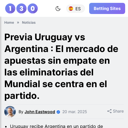
Betting Sites
ES
Home
Noticias
Previa Uruguay vs
Argentina : El mercado de
apuestas sin empate en
las eliminatorias del
Mundial se centra en el
partido.
Share
By
John Eastwood
20 mar. 2025
Uruguay recibe Argentina en un partido de