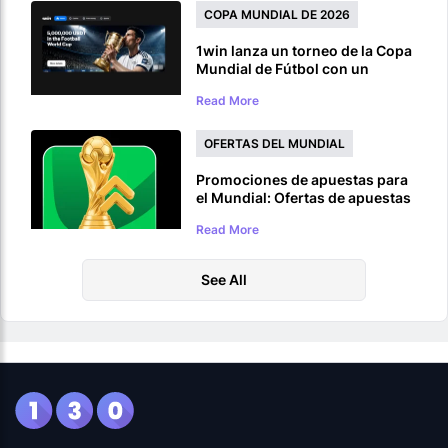
COPA MUNDIAL DE 2026
1win lanza un torneo de la Copa
Mundial de Fútbol con un
premio acumulado de
Read More
5.000.000 USDT
OFERTAS DEL MUNDIAL
Promociones de apuestas para
el Mundial: Ofertas de apuestas
de fútbol para el Mundial 2026
Read More
See All