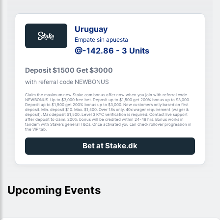
Uruguay
Empate sin apuesta
@-142.86 - 3 Units
Deposit $1500 Get $3000
with referral code NEWBONUS
Claim the maximum new Stake.com bonus offer now when you join with referral code
NEWBONUS. Up to $3,000 free bet. Deposit up to $1,500 get 200% bonus up to $3,000.
Deposit up to $1,500 get 200% bonus up to $3,000. New customers only based on first
deposit. Min. deposit $10. Max. $1,500. Over 18s only. 40x wager requirement (wager &
deposit). Max deposit $1,500. Level 3 KYC verification is required. Contact live support
after deposit to claim. 200% bonus will be credited within 24-48 hrs. Bonus works in
tandem with Stake's general T&Cs. Once activated you can check rollover progression in
the VIP tab.
Bet at Stake.dk
Upcoming Events