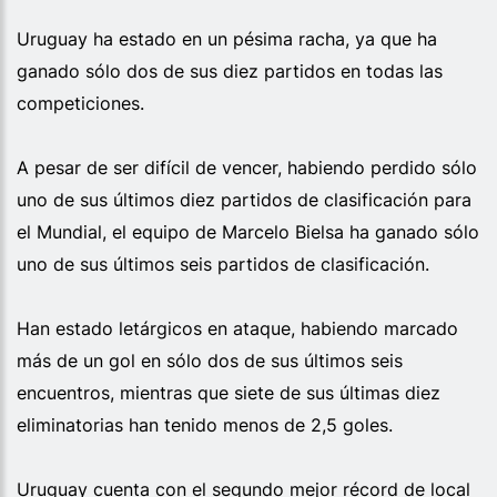
Uruguay ha estado en un pésima racha, ya que ha
ganado sólo dos de sus diez partidos en todas las
competiciones.
A pesar de ser difícil de vencer, habiendo perdido sólo
uno de sus últimos diez partidos de clasificación para
el Mundial, el equipo de Marcelo Bielsa ha ganado sólo
uno de sus últimos seis partidos de clasificación.
Han estado letárgicos en ataque, habiendo marcado
más de un gol en sólo dos de sus últimos seis
encuentros, mientras que siete de sus últimas diez
eliminatorias han tenido menos de 2,5 goles.
Uruguay cuenta con el segundo mejor récord de local