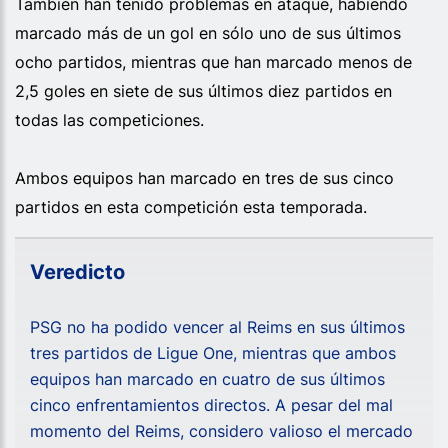
También han tenido problemas en ataque, habiendo
marcado más de un gol en sólo uno de sus últimos
ocho partidos, mientras que han marcado menos de
2,5 goles en siete de sus últimos diez partidos en
todas las competiciones.
Ambos equipos han marcado en tres de sus cinco
partidos en esta competición esta temporada.
Veredicto
PSG no ha podido vencer al Reims en sus últimos
tres partidos de Ligue One, mientras que ambos
equipos han marcado en cuatro de sus últimos
cinco enfrentamientos directos. A pesar del mal
momento del Reims, considero valioso el mercado