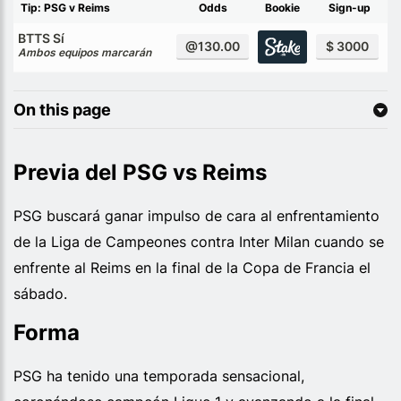
Tip: PSG v Reims
Odds
Bookie
Sign-up
BTTS Sí
@130.00
$ 3000
Ambos equipos marcarán
On this page
Previa del PSG vs Reims
PSG buscará ganar impulso de cara al enfrentamiento
de la Liga de Campeones contra Inter Milan cuando se
enfrente al Reims en la final de la Copa de Francia el
sábado.
Forma
PSG ha tenido una temporada sensacional,