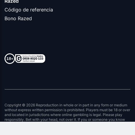
Razed
Código de referencia
Bono Razed
Copyright © 2026 Reproduction in whole or in part in any form or medium
without express written permission is prohibited. Players must be 18 or over
and located in jurisdictions where online gambling is legal. Please play
responsibly. Bet with your head, not over it. If you or someone you know
has a gambling problem, and wants help, call or visit:
Gamcare
. #Ads ©
2026 130.bet