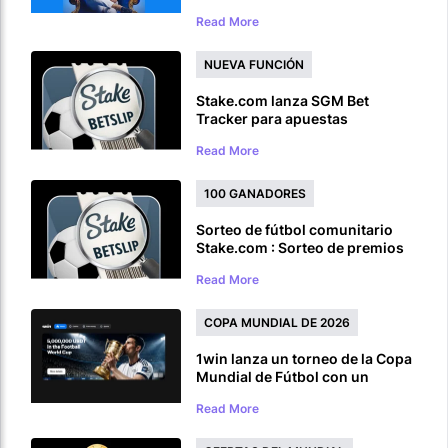
marca antes del regreso de UFC
Read More
NUEVA FUNCIÓN
Stake.com lanza SGM Bet
Tracker para apuestas
combinadas del mismo juego.
Read More
100 GANADORES
Sorteo de fútbol comunitario
Stake.com : Sorteo de premios
de la Copa Mundial por valor de
Read More
100.000 dólares
COPA MUNDIAL DE 2026
1win lanza un torneo de la Copa
Mundial de Fútbol con un
premio acumulado de
Read More
5.000.000 USDT