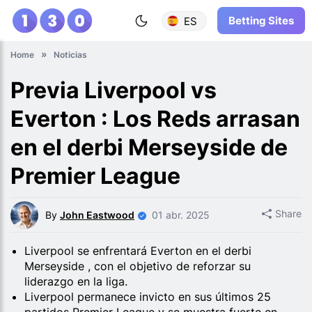
Betting Sites
ES
Home
Noticias
Previa Liverpool vs
Everton : Los Reds arrasan
en el derbi Merseyside de
Premier League
Share
By
John Eastwood
01 abr. 2025
Liverpool se enfrentará Everton en el derbi
Merseyside , con el objetivo de reforzar su
liderazgo en la liga.
Liverpool permanece invicto en sus últimos 25