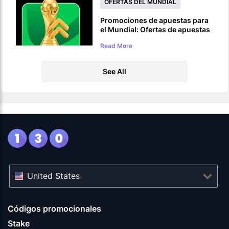
OFERTAS DEL MUNDIAL
Promociones de apuestas para
el Mundial: Ofertas de apuestas
de fútbol para el Mundial 2026
Read More
See All
United States
Códigos promocionales
Stake