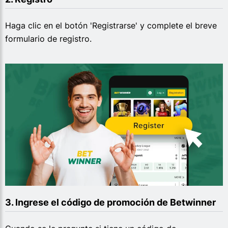
Haga clic en el botón 'Registrarse' y complete el breve
formulario de registro.
Ingrese el código de promoción de Betwinner