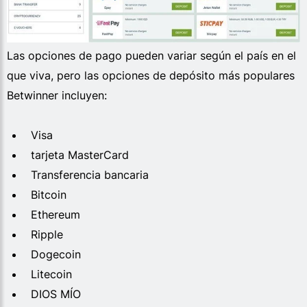
Las opciones de pago pueden variar según el país en el
que viva, pero las opciones de depósito más populares
Betwinner incluyen:
Visa
tarjeta MasterCard
Transferencia bancaria
Bitcoin
Ethereum
Ripple
Dogecoin
Litecoin
DIOS MÍO