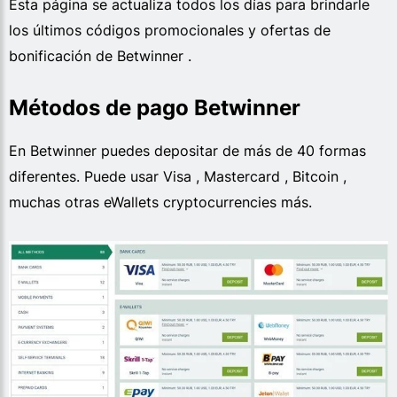
Esta página se actualiza todos los días para brindarle
los últimos códigos promocionales y ofertas de
bonificación de Betwinner .
Métodos de pago Betwinner
En Betwinner puedes depositar de más de 40 formas
diferentes. Puede usar Visa , Mastercard , Bitcoin ,
muchas otras eWallets cryptocurrencies más.