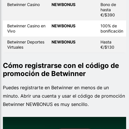
Betwinner Casino
NEWBONUS
Bono de
hasta
€/$390
Betwinner Casino en
NEWBONUS
100% de
Vivo
bonificación
Betwinner Deportes
NEWBONUS
Hasta
Virtuales
€/$130
Cómo registrarse con el código de
promoción de Betwinner
Puedes registrarte en Betwinner en menos de un
minuto. Abrir una cuenta y usar el código de promoción
Betwinner NEWBONUS es muy sencillo.