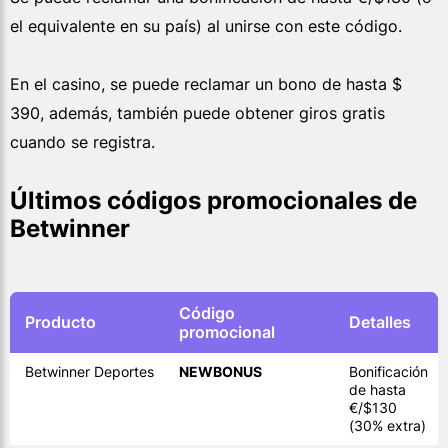
el equivalente en su país) al unirse con este código.
En el casino, se puede reclamar un bono de hasta $
390, además, también puede obtener giros gratis
cuando se registra.
Últimos códigos promocionales de
Betwinner
Código
Producto
Detalles
promocional
Betwinner Deportes
NEWBONUS
Bonificación
de hasta
€/$130
(30% extra)