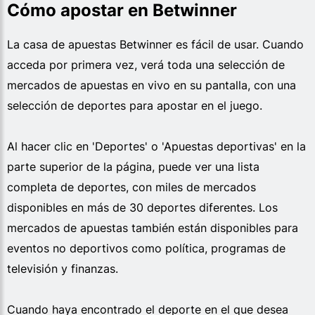
Cómo apostar en Betwinner
La casa de apuestas Betwinner es fácil de usar. Cuando
acceda por primera vez, verá toda una selección de
mercados de apuestas en vivo en su pantalla, con una
selección de deportes para apostar en el juego.
Al hacer clic en 'Deportes' o 'Apuestas deportivas' en la
parte superior de la página, puede ver una lista
completa de deportes, con miles de mercados
disponibles en más de 30 deportes diferentes. Los
mercados de apuestas también están disponibles para
eventos no deportivos como política, programas de
televisión y finanzas.
Cuando haya encontrado el deporte en el que desea