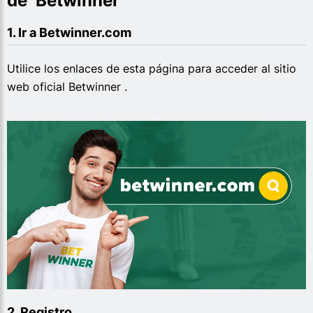
de  Betwinner 
Ir a Betwinner.com
Utilice los enlaces de esta página para acceder al sitio
web oficial Betwinner .
Registro