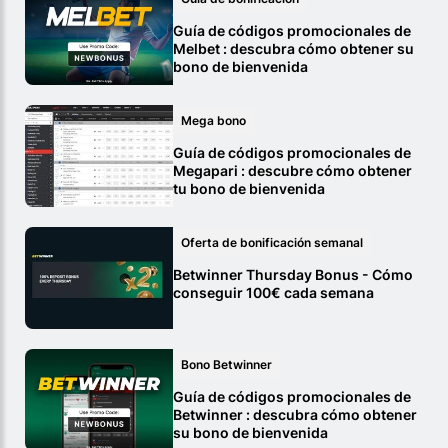
Guía de códigos promocionales de
Melbet : descubra cómo obtener su
bono de bienvenida
Mega bono
Guía de códigos promocionales de
Megapari : descubre cómo obtener
tu bono de bienvenida
Oferta de bonificación semanal
Betwinner Thursday Bonus - Cómo
conseguir 100€ cada semana
Bono Betwinner
Guía de códigos promocionales de
Betwinner : descubra cómo obtener
su bono de bienvenida