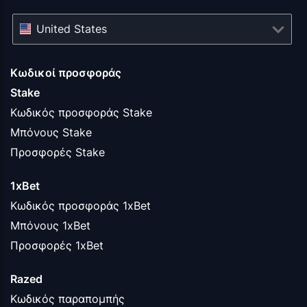
United States
Κωδικοί προσφοράς
Stake
Κωδικός προσφοράς Stake
Μπόνους Stake
Προσφορές Stake
1xBet
Κωδικός προσφοράς 1xBet
Μπόνους 1xBet
Προσφορές 1xBet
Razed
Κωδικός παραπομπής