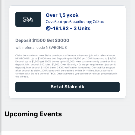
Over 1,5 γκολ
Συνολικά γκολ ομάδας της Σέλτικ
@-181.82 - 3 Units
Deposit $1500 Get $3000
with referral code NEWBONUS
Claim the maximum new Stake.com bonus offer now when you join with referral code
NEWBONUS. Up to $3,000 free bet. Deposit up to $1,500 get 200% bonus up to $3,000.
Deposit up to $1,500 get 200% bonus up to $3,000. New customers only based on first
deposit. Min. deposit $10. Max. $1,500. Over 18s only. 40x wager requirement (wager &
deposit). Max deposit $1,500. Level 3 KYC verification is required. Contact live support
after deposit to claim. 200% bonus will be credited within 24-48 hrs. Bonus works in
tandem with Stake's general T&Cs. Once activated you can check rollover progression in
the VIP tab.
Bet at Stake.dk
Upcoming Events