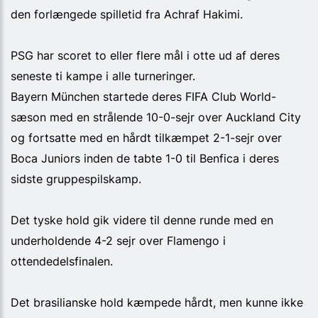
den forlængede spilletid fra Achraf Hakimi.
PSG har scoret to eller flere mål i otte ud af deres
seneste ti kampe i alle turneringer.
Bayern München startede deres FIFA Club World-
sæson med en strålende 10-0-sejr over Auckland City
og fortsatte med en hårdt tilkæmpet 2-1-sejr over
Boca Juniors inden de tabte 1-0 til Benfica i deres
sidste gruppespilskamp.
Det tyske hold gik videre til denne runde med en
underholdende 4-2 sejr over Flamengo i
ottendedelsfinalen.
Det brasilianske hold kæmpede hårdt, men kunne ikke