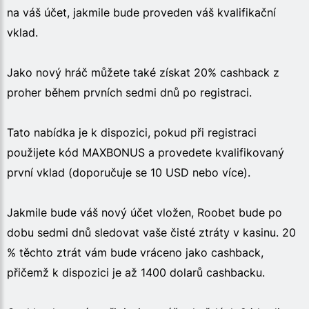
na váš účet, jakmile bude proveden váš kvalifikační
vklad.
Jako nový hráč můžete také získat 20% cashback z
proher během prvních sedmi dnů po registraci.
Tato nabídka je k dispozici, pokud při registraci
použijete kód MAXBONUS a provedete kvalifikovaný
první vklad (doporučuje se 10 USD nebo více).
Jakmile bude váš nový účet vložen, Roobet bude po
dobu sedmi dnů sledovat vaše čisté ztráty v kasinu. 20
% těchto ztrát vám bude vráceno jako cashback,
přičemž k dispozici je až 1400 dolarů cashbacku.