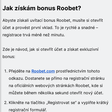
Jak získám bonus Roobet?
Abyste získali uvítací bonus Roobet, musíte si otevřít
účet a provést první vklad. To je rychlé a snadné –
registrace trvá méně než minutu.
Zde je návod, jak si otevřít účet a získat exkluzivní
bonus:
Přejděte na
Roobet.com
prostřednictvím tohoto
odkazu. Dostanete se přímo na registrační stránku
na oficiálních webových stránkách Roobet, kde si
můžete během několika sekund otevřít nový účet.
Klikněte na tlačítko „Registrovat se“ a vyplňte krátký
registrační formulář.