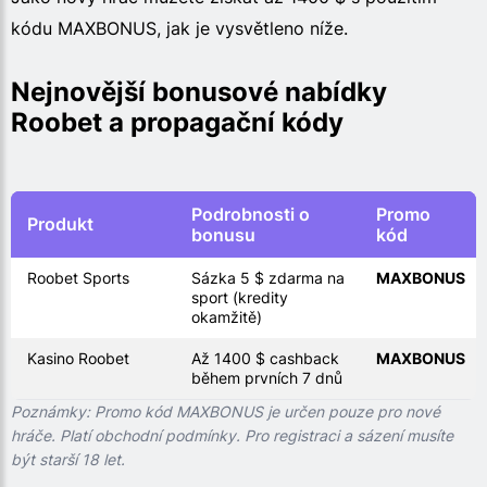
kódu MAXBONUS, jak je vysvětleno níže.
Nejnovější bonusové nabídky
Roobet a propagační kódy
Podrobnosti o
Promo
Produkt
bonusu
kód
Roobet Sports
Sázka 5 $ zdarma na
MAXBONUS
sport (kredity
okamžitě)
Kasino Roobet
Až 1400 $ cashback
MAXBONUS
během prvních 7 dnů
Poznámky: Promo kód MAXBONUS je určen pouze pro nové
hráče. Platí obchodní podmínky. Pro registraci a sázení musíte
být starší 18 let.