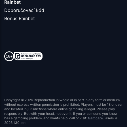
Rainbet
Doporučovací kód
Bonus Rainbet
Copyright © 2026 Reproduction in whole or in part in any form or medium
without express written permission is prohibited. Players must be 18 or over
and located in jurisdictions where online gambling is legal. Please play
responsibly. Bet with your head, not over it. If you or someone you know
has a gambling problem, and wants help, call or visit:
Gamcare
. #Ads ©
2026 130.bet