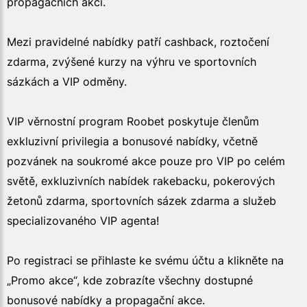
propagačních akcí.
Mezi pravidelné nabídky patří cashback, roztočení
zdarma, zvýšené kurzy na výhru ve sportovních
sázkách a VIP odměny.
VIP věrnostní program Roobet poskytuje členům
exkluzivní privilegia a bonusové nabídky, včetně
pozvánek na soukromé akce pouze pro VIP po celém
světě, exkluzivních nabídek rakebacku, pokerových
žetonů zdarma, sportovních sázek zdarma a služeb
specializovaného VIP agenta!
Po registraci se přihlaste ke svému účtu a klikněte na
„Promo akce“, kde zobrazíte všechny dostupné
bonusové nabídky a propagační akce.