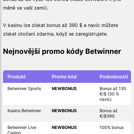
měně ve vaší zemi).
V kasinu lze získat bonus až 390 $ a navíc můžete
získat otočení zdarma, když se zaregistrujete.
Nejnovější promo kódy Betwinner
Produkt
Promo kód
Podrobnosti
Betwinner Sports
NEWBONUS
Bonus až 130
€/$ (30 %
navíc)
Kasino Betwinner
NEWBONUS
Bonus až
€/$390
Betwinner Live
NEWBONUS
100% bonus
Casino