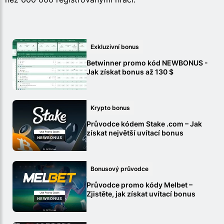
Exkluzivní bonus
Betwinner promo kód NEWBONUS -
Jak získat bonus až 130 $
Krypto bonus
Průvodce kódem Stake .com – Jak
získat největší uvítací bonus
Bonusový průvodce
Průvodce promo kódy Melbet –
Zjistěte, jak získat uvítací bonus