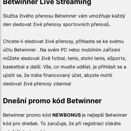
Betwinner Live Streaming
Služba živého přenosu Betwinner vám umožňuje každý
den sledovat živé přenosy sportovních přenosů.
Chcete-li sledovat živé přenosy, přihlaste se ke svému
účtu Betwinner . Na svém PC nebo mobilním zařízení
můžete sledovat živě fotbal, tenis, stolní tenis, eSports,
basketbal a další. Vše, co musíte udělat, je přihlásit se a
ujistit se, že máte financovaný účet, abyste mohli
sledovat živé přenosy zdarma!
Dnešní promo kód Betwinner
Betwinner promo kód
NEWBONUS
je nejlepší Betwinner
kód pro dnešek. To zaručuje, že při registraci získáte