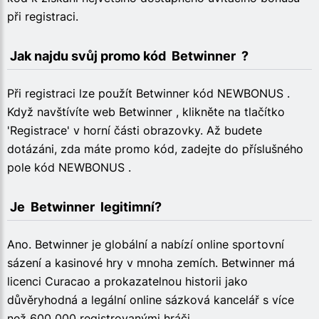
při registraci.
 Jak najdu svůj promo kód  Betwinner  ?
Při registraci lze použít Betwinner kód NEWBONUS .
Když navštívíte web Betwinner , klikněte na tlačítko
'Registrace' v horní části obrazovky. Až budete
dotázáni, zda máte promo kód, zadejte do příslušného
pole kód NEWBONUS .
 Je  Betwinner  legitimní?
Ano. Betwinner je globální a nabízí online sportovní
sázení a kasinové hry v mnoha zemích. Betwinner má
licenci Curacao a prokazatelnou historii jako
důvěryhodná a legální online sázková kancelář s více
než 600 000 registrovanými hráči.