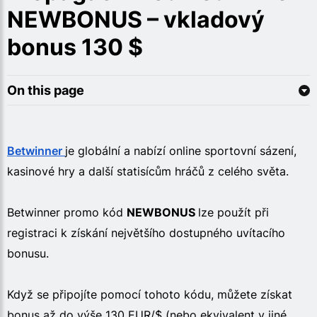
NEWBONUS – vkladový
bonus 130 $
On this page
Betwinner
je globální a nabízí online sportovní sázení,
kasinové hry a další statisícům hráčů z celého světa.
Betwinner promo kód
NEWBONUS
lze použít při
registraci k získání největšího dostupného uvítacího
bonusu.
Když se připojíte pomocí tohoto kódu, můžete získat
bonus až do výše 130 EUR/$ (nebo ekvivalent v jiné