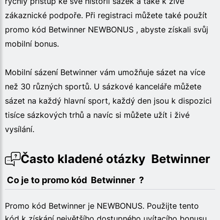
rychlý přístup ke své historii sázek a také k živé
zákaznické podpoře. Při registraci můžete také použít
promo kód Betwinner NEWBONUS , abyste získali svůj
mobilní bonus.
Mobilní sázení Betwinner vám umožňuje sázet na více
než 30 různých sportů. U sázkové kanceláře můžete
sázet na každý hlavní sport, každý den jsou k dispozici
tisíce sázkových trhů a navíc si můžete užít i živé
vysílání.
Často kladené otázky  Betwinner 
 Co je to promo kód  Betwinner  ?
Promo kód Betwinner je NEWBONUS. Použijte tento
kód k získání největšího dostupného uvítacího bonusu