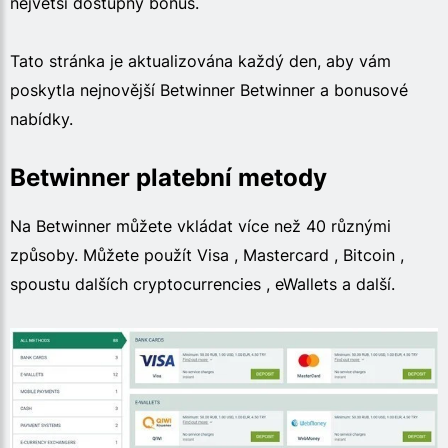
největší dostupný bonus.
Tato stránka je aktualizována každý den, aby vám
poskytla nejnovější Betwinner Betwinner a bonusové
nabídky.
Betwinner platební metody
Na Betwinner můžete vkládat více než 40 různými
způsoby. Můžete použít Visa , Mastercard , Bitcoin ,
spoustu dalších cryptocurrencies , eWallets a další.