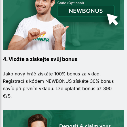
Vložte a získejte svůj bonus
Jako nový hráč získáte 100% bonus za vklad.
Registrací s kódem NEWBONUS získáte 30% bonus
navíc při prvním vkladu. Lze uplatnit bonus až 390
€/$!