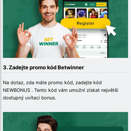
Zadejte promo kód Betwinner
Na dotaz, zda máte promo kód, zadejte kód
NEWBONUS . Tento kód vám umožní získat největší
dostupný uvítací bonus.