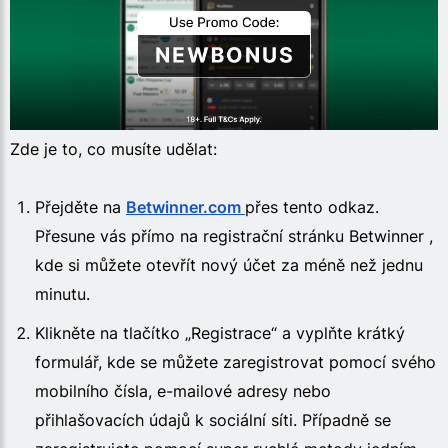
Zde je to, co musíte udělat:
Přejděte na
Betwinner.com
přes tento odkaz.
Přesune vás přímo na registrační stránku Betwinner ,
kde si můžete otevřít nový účet za méně než jednu
minutu.
Klikněte na tlačítko „Registrace“ a vyplňte krátký
formulář, kde se můžete zaregistrovat pomocí svého
mobilního čísla, e-mailové adresy nebo
přihlašovacích údajů k sociální síti. Případně se