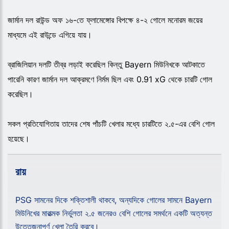
জার্মান দল রাউন্ড অফ ১৬-তে ফ্লামেঙ্গোর বিপক্ষে ৪-২ গোলে মনোরম জয়ের
মাধ্যমে এই রাউন্ডে এগিয়ে যায়।
ব্রাজিলিয়ান দলটি তীব্র লড়াই করেছিল কিন্তু Bayern মিউনিখকে আটকাতে
পারেনি কারণ জার্মান দল আক্রমণে নির্মম ছিল এবং 0.91 xG থেকে চারটি গোল
করেছিল।
সকল প্রতিযোগিতায় তাদের শেষ পাঁচটি খেলার মধ্যে চারটিতে ২.৫-এর বেশি গোল
হয়েছে।
রায়
PSG সামনের দিকে শক্তিশালী থাকবে, অন্যদিকে গোলের সামনে Bayern
মিউনিখের মারাত্মক নির্ভুলতা ২.৫ জনেরও বেশি গোলের সমর্থনে একটি অত্যন্ত
উত্তেজনাপূর্ণ খেলা তৈরি করবে।