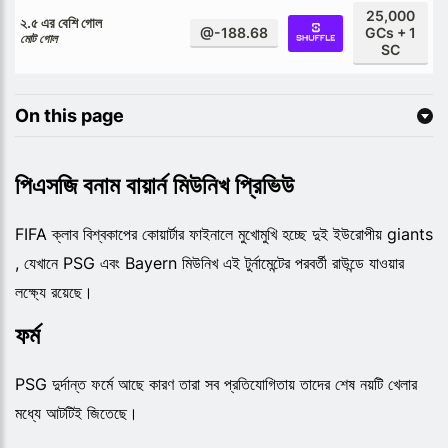
25,000
২.৫ এর বেশি গোল
@-188.68
GCs + 1
মোট গোল
SC
On this page
পিএসজি বনাম বায়ার্ন মিউনিখ প্রিভিউ
FIFA ক্লাব বিশ্বকাপের কোয়ার্টার ফাইনালে মুখোমুখি হচ্ছে দুই ইউরোপীয় giants
, যেখানে PSG এবং Bayern মিউনিখ এই টুর্নামেন্টের পরবর্তী রাউন্ডে যাওয়ার
লক্ষ্যে রয়েছে।
ফর্ম
PSG দুর্দান্ত ফর্মে আছে কারণ তারা সব প্রতিযোগিতায় তাদের শেষ নয়টি খেলার
মধ্যে আটটিই জিতেছে।