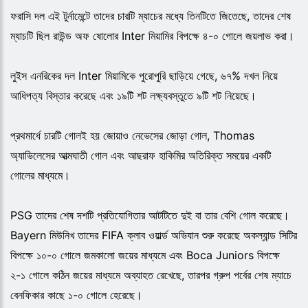
ফরাসি দল এই টুর্নামেন্টে তাদের চারটি ম্যাচের মধ্যে তিনটিতে জিতেছে, তাদের শেষ
ম্যাচটি ছিল রাউন্ড অফ ষোলোর Inter মিয়ামির বিপক্ষে ৪-০ গোলে জয়লাভ করা।
লুইস এনরিকের দল Inter মিয়ামিকে পুরোপুরি ছাড়িয়ে গেছে, ৬৭% দখল নিয়ে
আধিপত্য বিস্তার করেছে এবং ১৯টি শট লক্ষ্যবস্তুতে ৯টি শট নিয়েছে।
প্রথমার্ধে চারটি গোলই হয় জোয়াও নেভেসের জোড়া গোল, Thomas
অ্যাভিলেসের আত্মঘাতী গোল এবং আছরাফ হাকিমির অতিরিক্ত সময়ের একটি
গোলের মাধ্যমে।
PSG তাদের শেষ দশটি প্রতিযোগিতার আটটিতে দুই বা তার বেশি গোল করেছে।
Bayern মিউনিখ তাদের FIFA ক্লাব ওয়ার্ল্ড অভিযান শুরু করেছে অকল্যান্ড সিটির
বিপক্ষে ১০-০ গোলে জমকালো জয়ের মাধ্যমে এবং Boca Juniors বিপক্ষে
২-১ গোলে কঠিন জয়ের মাধ্যমে অব্যাহত রেখেছে, তারপর গ্রুপ পর্বের শেষ ম্যাচে
বেনফিকার কাছে ১-০ গোলে হেরেছে।