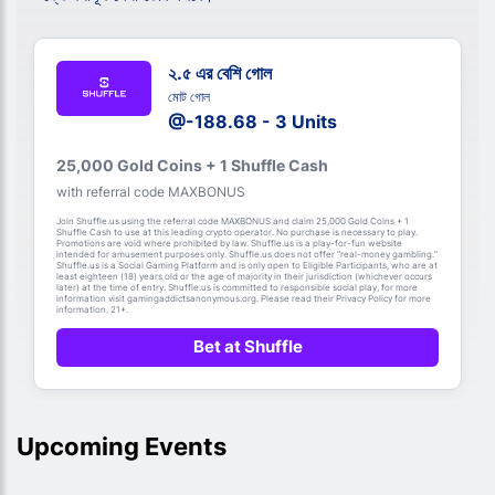
২.৫ এর বেশি গোল
মোট গোল
@-188.68 - 3 Units
25,000 Gold Coins + 1 Shuffle Cash
with referral code MAXBONUS
Join Shuffle.us using the referral code MAXBONUS and claim 25,000 Gold Coins + 1
Shuffle Cash to use at this leading crypto operator. No purchase is necessary to play.
Promotions are void where prohibited by law. Shuffle.us is a play-for-fun website
intended for amusement purposes only. Shuffle.us does not offer “real-money gambling.”
Shuffle.us is a Social Gaming Platform and is only open to Eligible Participants, who are at
least eighteen (18) years old or the age of majority in their jurisdiction (whichever occurs
later) at the time of entry. Shuffle.us is committed to responsible social play, for more
information visit gamingaddictsanonymous.org. Please read their Privacy Policy for more
information. 21+.
Bet at Shuffle
Upcoming Events