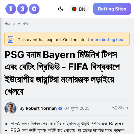
Betting Sites
BN
Home
খবর
This event has expired. Get the latest
more betting tips
PSG বনাম Bayern মিউনিখ টিপস
এবং বেটিং প্রিভিউ - FIFA বিশ্বকাপে
ইউরোপীয় জায়ান্টরা মনোরঞ্জক লড়াইয়ে
খেলবে
Share
By
Robert Norman
04 জুলাই 2025
FIFA ক্লাব বিশ্বকাপের কোয়ার্টার ফাইনালে মুখোমুখি PSG এবং Bayern ।
PSG শেষ নয়টি ম্যাচে আটটি জয় পেয়েছে, যা তাদের দাপটের সাথে প্রদর্শন