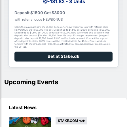
@-181.82 - 3 Units
Deposit $1500 Get $3000
with referral code NEWBONUS
Claim the maximum new Stake.com bonus offer now when you join with referral code
NEWBONUS. Up to $3,000 free bet. Deposit up to $1,500 get 200% bonus up to $3,000.
Deposit up to $1,500 get 200% bonus up to $3,000. New customers only based on first
deposit. Min. deposit $10. Max. $1,500. Over 18s only. 40x wager requirement (wager &
deposit). Max deposit $1,500. Level 3 KYC verification is required. Contact live support
after deposit to claim. 200% bonus will be credited within 24-48 hrs. Bonus works in
tandem with Stake's general T&Cs. Once activated you can check rollover progression in
the VIP tab.
Bet at Stake.dk
Upcoming Events
Latest News
STAKE.COM সংবাদ