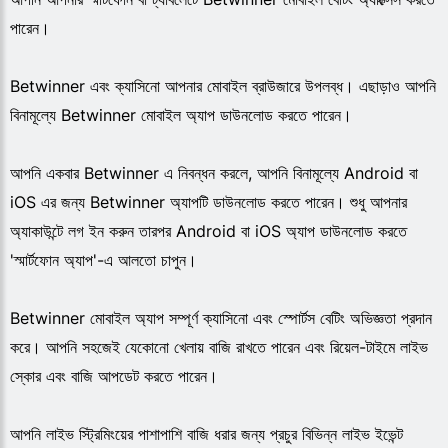
পারেন।
Betwinner এবং ক্যাসিনো আপনার মোবাইল ব্রাউজারে উপলব্ধ। এছাড়াও আপনি
বিনামূল্যে Betwinner মোবাইল অ্যাপ ডাউনলোড করতে পারেন।
আপনি একবার Betwinner এ নিবন্ধন করলে, আপনি বিনামূল্যে Android বা
iOS এর জন্য Betwinner অ্যাপটি ডাউনলোড করতে পারেন। শুধু আপনার
অ্যাকাউন্টে লগ ইন করুন তারপর Android বা iOS অ্যাপ ডাউনলোড করতে
'স্মার্টফোন অ্যাপ'-এ আলতো চাপুন।
Betwinner মোবাইল অ্যাপ সম্পূর্ণ ক্যাসিনো এবং স্পোর্টস বেটিং অভিজ্ঞতা প্রদান
করে। আপনি সহজেই যেকোনো খেলায় বাজি রাখতে পারেন এবং রিয়েল-টাইমে লাইভ
স্কোর এবং বাজি আপডেট করতে পারেন।
আপনি লাইভ স্ট্রিমিংয়ের পাশাপাশি বাজি ধরার জন্য প্রচুর বিভিন্ন লাইভ ইভেন্ট