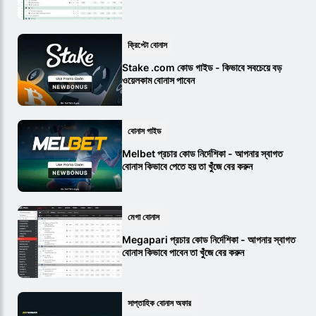
ক্রিপ্টো বোনাস
Stake .com কোড গাইড - কিভাবে সবচেয়ে বড়
ওয়েলকাম বোনাস পাবেন
বোনাস গাইড
Melbet প্রচার কোড নির্দেশিকা - আপনার স্বাগত
বোনাস কিভাবে পেতে হয় তা খুঁজে বের করুন
মেগা বোনাস
Megapari প্রচার কোড নির্দেশিকা - আপনার স্বাগত
বোনাস কিভাবে পাবেন তা খুঁজে বের করুন
সাপ্তাহিক বোনাস অফার