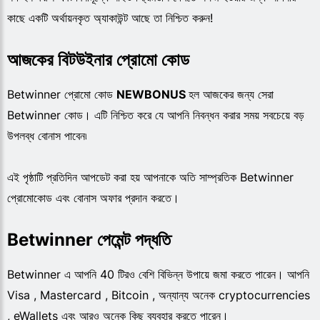
কাছে একটি অর্থায়নকৃত অ্যাকাউন্ট আছে তা নিশ্চিত করুন!
আজকের বিটউইনার প্রোমো কোড
Betwinner প্রোমো কোড
NEWBONUS
হল আজকের জন্য সেরা
Betwinner কোড। এটি নিশ্চিত করে যে আপনি নিবন্ধন করার সময় সবচেয়ে বড়
উপলব্ধ বোনাস পাবেন৷
এই পৃষ্ঠাটি প্রতিদিন আপডেট করা হয় আপনাকে অতি সাম্প্রতিক Betwinner
প্রোমোকোড এবং বোনাস অফার প্রদান করতে।
Betwinner পেমেন্ট পদ্ধতি
Betwinner এ আপনি 40 টিরও বেশি বিভিন্ন উপায়ে জমা করতে পারেন। আপনি
Visa , Mastercard , Bitcoin , অন্যান্য অনেক cryptocurrencies
, eWallets এবং আরও অনেক কিছু ব্যবহার করতে পারেন।