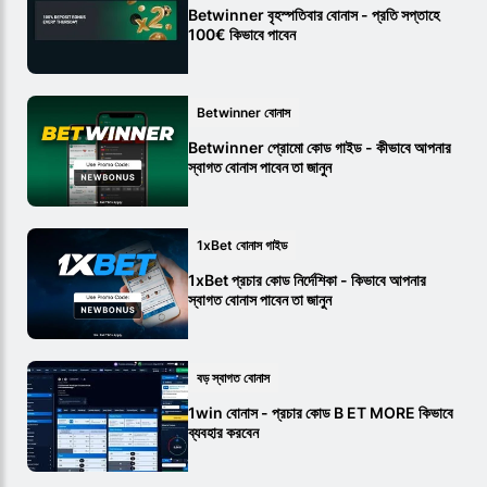
Betwinner বৃহস্পতিবার বোনাস - প্রতি সপ্তাহে
100€ কিভাবে পাবেন
Betwinner বোনাস
Betwinner প্রোমো কোড গাইড - কীভাবে আপনার
স্বাগত বোনাস পাবেন তা জানুন
1xBet বোনাস গাইড
1xBet প্রচার কোড নির্দেশিকা - কিভাবে আপনার
স্বাগত বোনাস পাবেন তা জানুন
বড় স্বাগত বোনাস
1win বোনাস - প্রচার কোড B ET MORE কিভাবে
ব্যবহার করবেন