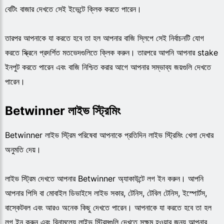
বেটিং বাজার দেখতে সেই ইভেন্টে ক্লিক করতে পারেন।
তারপর আপনাকে যা করতে হবে তা হল আপনার বাজি স্লিপে সেই নির্বাচনটি যোগ
করতে স্ক্রিনে প্রদর্শিত মতভেদগুলিতে ক্লিক করুন। তারপরে আপনি আপনার stake
ইনপুট করতে পারেন এবং বাজি নিশ্চিত করার আগে আপনার সম্ভাব্য জয়গুলি দেখতে
পারেন।
Betwinner লাইভ স্ট্রিমিং
Betwinner লাইভ স্ট্রিম পরিষেবা আপনাকে প্রতিদিন লাইভ স্ট্রিমিং খেলা দেখার
অনুমতি দেয়।
লাইভ স্ট্রিম দেখতে আপনার Betwinner অ্যাকাউন্টে লগ ইন করুন। আপনি
আপনার পিসি বা মোবাইল ডিভাইসে লাইভ সকার, টেনিস, টেবিল টেনিস, ইস্পোর্টস,
বাস্কেটবল এবং আরও অনেক কিছু দেখতে পারেন। আপনাকে যা করতে হবে তা হল
লগ ইন করুন এবং বিনামূল্যে লাইভ স্ট্রিমগুলি দেখতে সক্ষম হওয়ার জন্য আপনার