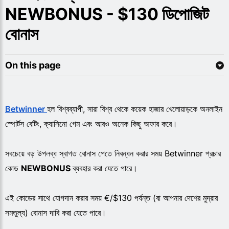
NEWBONUS - $130 ডিপোজিট
বোনাস
On this page
Betwinner
হল বিশ্বব্যাপী, সারা বিশ্ব থেকে কয়েক হাজার খেলোয়াড়কে অনলাইন
স্পোর্টস বেটিং, ক্যাসিনো গেম এবং আরও অনেক কিছু অফার করে।
সবচেয়ে বড় উপলব্ধ স্বাগত বোনাস পেতে নিবন্ধন করার সময় Betwinner প্রচার
কোড
NEWBONUS
ব্যবহার করা যেতে পারে।
এই কোডের সাথে যোগদান করার সময় €/$130 পর্যন্ত (বা আপনার দেশের মুদ্রার
সমতুল্য) বোনাস দাবি করা যেতে পারে।