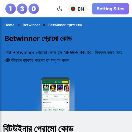
Betting Sites
BN
Home
Betwinner
Betwinner প্রোমো কোড
Betwinner প্রোমো কোড
সেরা Betwinner প্রোমো কোড হল NEWBONUS . নিবন্ধন করার সময়
এটি কীভাবে ব্যবহার করবেন তা সন্ধান করুন
বিটউইনার প্রোমো কোড