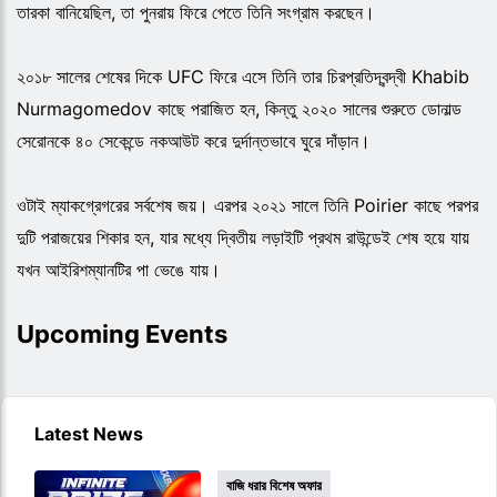
তারকা বানিয়েছিল, তা পুনরায় ফিরে পেতে তিনি সংগ্রাম করছেন।
২০১৮ সালের শেষের দিকে UFC ফিরে এসে তিনি তার চিরপ্রতিদ্বন্দ্বী Khabib
Nurmagomedov কাছে পরাজিত হন, কিন্তু ২০২০ সালের শুরুতে ডোনাল্ড
সেরোনকে ৪০ সেকেন্ডে নকআউট করে দুর্দান্তভাবে ঘুরে দাঁড়ান।
ওটাই ম্যাকগ্রেগরের সর্বশেষ জয়। এরপর ২০২১ সালে তিনি Poirier কাছে পরপর
দুটি পরাজয়ের শিকার হন, যার মধ্যে দ্বিতীয় লড়াইটি প্রথম রাউন্ডেই শেষ হয়ে যায়
যখন আইরিশম্যানটির পা ভেঙে যায়।
Upcoming Events
Latest News
বাজি ধরার বিশেষ অফার